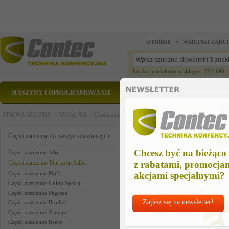
O FIRMIE
WARUNKI ZAKU
Liczba produktów w sklepie: 393 198
MASZYNY I OPROGRAMOWANIE
CZĘŚCI ZAMIENNE
STRONA GŁÓWNA >
SZWALNIA >
Części zamienne do maszyn szwalniczych >
Części zam
angle
Części zamienne do maszyn szwalniczych
Chcesz być na bieżąco
Części zamienne Juki
Części zamienne Durkopp Adler
z rabatami, promocja
Części zamienne Pfaff
akcjami specjalnymi?
Części zamienne Union Special
Części zamienne Pegasus
Zapisz się na newsletter!
Części zamienne Brother
Części zamienne Yamato
Części zamienne Reece