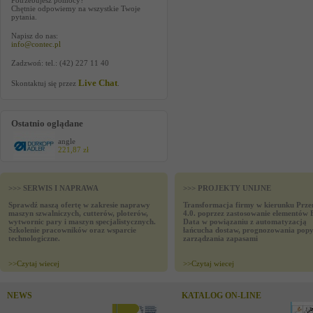
Potrzebujesz pomocy?
Chętnie odpowiemy na wszystkie Twoje
pytania.
Napisz do nas:
info@contec.pl
Zadzwoń: tel.: (42) 227 11 40
Live Chat
Skontaktuj się przez
.
Ostatnio oglądane
angle
221,87 zł
>>> SERWIS I NAPRAWA
>>> PROJEKTY UNIJNE
Sprawdź naszą ofertę w zakresie naprawy
Transformacja firmy w kierunku Prze
maszyn szwalniczych, cutterów, ploterów,
4.0. poprzez zastosowanie elementów 
wytwornic pary i maszyn specjalistycznych.
Data w powiązaniu z automatyzacją
Szkolenie pracowników oraz wsparcie
łańcucha dostaw, prognozowania popy
technologiczne.
zarządzania zapasami
>>
Czytaj wiecej
>>
Czytaj wiecej
NEWS
KATALOG ON-LINE