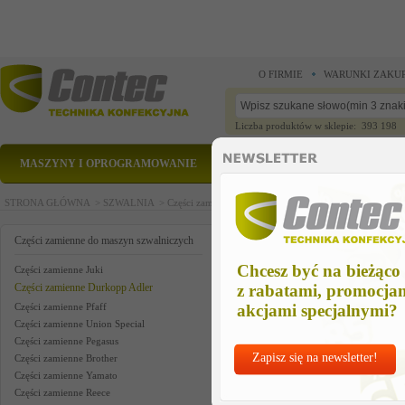
O FIRMIE
WARUNKI ZAKU
Liczba produktów w sklepie: 393 198
MASZYNY I OPROGRAMOWANIE
CZĘŚCI ZAMIENNE
STRONA GŁÓWNA >
SZWALNIA >
Części zamienne do maszyn szwalniczych >
Części zam
foot bar
Części zamienne do maszyn szwalniczych
Chcesz być na bieżąco
Części zamienne Juki
Części zamienne Durkopp Adler
z rabatami, promocja
Części zamienne Pfaff
akcjami specjalnymi?
Części zamienne Union Special
Części zamienne Pegasus
Zapisz się na newsletter!
Części zamienne Brother
Części zamienne Yamato
Części zamienne Reece