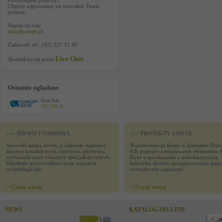
Potrzebujesz pomocy?
Chętnie odpowiemy na wszystkie Twoje
pytania.
Napisz do nas:
info@contec.pl
Zadzwoń: tel.: (42) 227 11 40
Live Chat
Skontaktuj się przez
.
Ostatnio oglądane
foot bar
547,66 zł
>>> SERWIS I NAPRAWA
>>> PROJEKTY UNIJNE
Sprawdź naszą ofertę w zakresie naprawy
Transformacja firmy w kierunku Prze
maszyn szwalniczych, cutterów, ploterów,
4.0. poprzez zastosowanie elementów 
wytwornic pary i maszyn specjalistycznych.
Data w powiązaniu z automatyzacją
Szkolenie pracowników oraz wsparcie
łańcucha dostaw, prognozowania popy
technologiczne.
zarządzania zapasami
>>
Czytaj wiecej
>>
Czytaj wiecej
NEWS
KATALOG ON-LINE