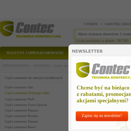
O FIRMIE
WARUNKI ZAKU
Liczba produktów w sklepie: 393 205
MASZYNY I OPROGRAMOWANIE
CZĘŚCI ZAMIENNE
STRONA GŁÓWNA >
SZWALNIA >
Części zamienne do maszyn szwalniczych >
Części zam
bolt, stud
Części zamienne do maszyn szwalniczych
Chcesz być na bieżąco
Części zamienne Juki
Części zamienne Durkopp Adler
z rabatami, promocja
Części zamienne Pfaff
akcjami specjalnymi?
Części zamienne Union Special
Części zamienne Pegasus
Zapisz się na newsletter!
Części zamienne Brother
Części zamienne Yamato
Części zamienne Reece