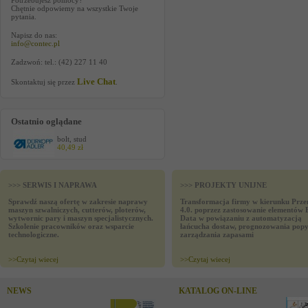
Potrzebujesz pomocy?
Chętnie odpowiemy na wszystkie Twoje
pytania.
Napisz do nas:
info@contec.pl
Zadzwoń: tel.: (42) 227 11 40
Live Chat
Skontaktuj się przez
.
Ostatnio oglądane
bolt, stud
40,49 zł
>>> SERWIS I NAPRAWA
>>> PROJEKTY UNIJNE
Sprawdź naszą ofertę w zakresie naprawy
Transformacja firmy w kierunku Prze
maszyn szwalniczych, cutterów, ploterów,
4.0. poprzez zastosowanie elementów 
wytwornic pary i maszyn specjalistycznych.
Data w powiązaniu z automatyzacją
Szkolenie pracowników oraz wsparcie
łańcucha dostaw, prognozowania popy
technologiczne.
zarządzania zapasami
>>
Czytaj wiecej
>>
Czytaj wiecej
NEWS
KATALOG ON-LINE