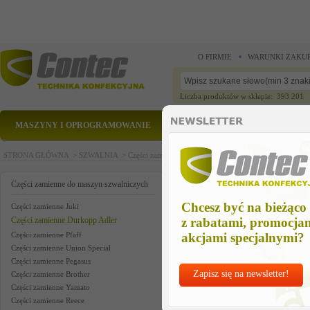
O FIRMIE
WARUNKI ZAKU
Liczba produktów w sklepie: 393 201
MASZYNY I OPROGRAMOWANIE
CZĘŚCI ZAMIENNE
STRONA GŁÓWNA >
SZWALNIA >
Części zamienne do maszyn szwalniczych >
Części zam
leaf spring
Części zamienne do maszyn szwalniczych
Chcesz być na bieżąco
Części zamienne Juki
Części zamienne Durkopp Adler
z rabatami, promocja
Części zamienne Pfaff
akcjami specjalnymi?
Części zamienne Union Special
Części zamienne Pegasus
Zapisz się na newsletter!
Części zamienne Brother
Części zamienne Yamato
Części zamienne Reece