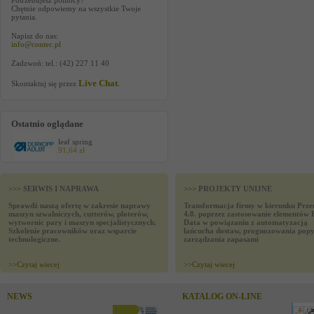
Potrzebujesz pomocy?
Chętnie odpowiemy na wszystkie Twoje
pytania.
Napisz do nas:
info@contec.pl
Zadzwoń: tel.: (42) 227 11 40
Live Chat
Skontaktuj się przez
.
Ostatnio oglądane
leaf spring
91,64 zł
>>> SERWIS I NAPRAWA
>>> PROJEKTY UNIJNE
Sprawdź naszą ofertę w zakresie naprawy
Transformacja firmy w kierunku Prze
maszyn szwalniczych, cutterów, ploterów,
4.0. poprzez zastosowanie elementów 
wytwornic pary i maszyn specjalistycznych.
Data w powiązaniu z automatyzacją
Szkolenie pracowników oraz wsparcie
łańcucha dostaw, prognozowania popy
technologiczne.
zarządzania zapasami
>>
Czytaj wiecej
>>
Czytaj wiecej
NEWS
KATALOG ON-LINE