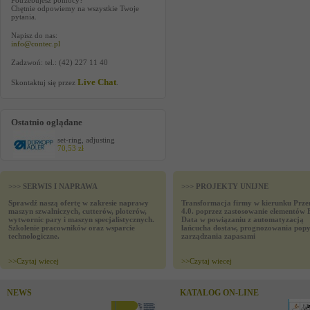
Potrzebujesz pomocy?
Chętnie odpowiemy na wszystkie Twoje
pytania.
Napisz do nas:
info@contec.pl
Zadzwoń: tel.: (42) 227 11 40
Live Chat
Skontaktuj się przez
.
Ostatnio oglądane
set-ring, adjusting
70,53 zł
>>> SERWIS I NAPRAWA
>>> PROJEKTY UNIJNE
Sprawdź naszą ofertę w zakresie naprawy
Transformacja firmy w kierunku Prze
maszyn szwalniczych, cutterów, ploterów,
4.0. poprzez zastosowanie elementów 
wytwornic pary i maszyn specjalistycznych.
Data w powiązaniu z automatyzacją
Szkolenie pracowników oraz wsparcie
łańcucha dostaw, prognozowania popy
technologiczne.
zarządzania zapasami
>>
Czytaj wiecej
>>
Czytaj wiecej
NEWS
KATALOG ON-LINE