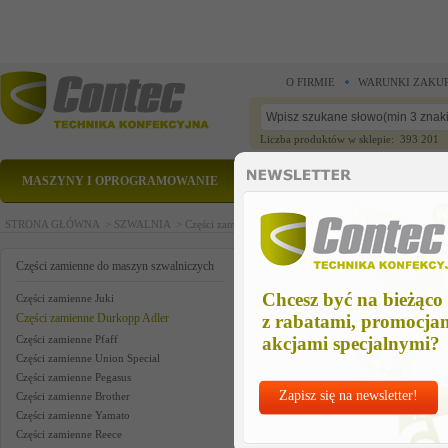
O FIRMIE
WARUNKI ZAKU
Liczba produktów w sklepie: 393 201
MASZYNY I OPROGRAMOWANIE
CZĘŚCI ZAMIENNE
STRONA GŁÓWNA >
SZWALNIA >
Części zamienne do maszyn szwalniczych >
Części zam
set-ring, adjusting
Części zamienne do maszyn szwalniczych
Chcesz być na bieżąco
Części zamienne Juki
Części zamienne Durkopp Adler
z rabatami, promocja
Części zamienne Pfaff
akcjami specjalnymi?
Części zamienne Union Special
Części zamienne Pegasus
Zapisz się na newsletter!
Części zamienne Brother
Części zamienne Yamato
Części zamienne Reece