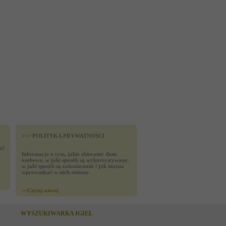
>>> POLITYKA PRYWATNOŚCI
yć
Informacje o tym, jakie zbieramy dane
osobowe, w jaki sposób są wykorzystywane,
w jaki sposób są zabezieczone i jak można
wprowadzać w nich zmiany.
>>
Czytaj wiecej
WYSZUKIWARKA IGIEŁ