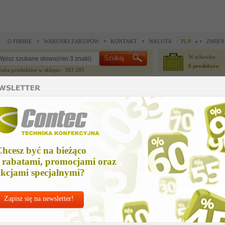
O FIRMIE
WARUNKI ZAKUPÓW
KONTAKT
WALUTA
PLN
ZMIEŃ
W schowku:
0 produktów
czba produktów w sklepie: 393 205
CZĘŚCI ZAMIENNE
IGŁY I AKCESORIA
do maszyn szwalniczych >
Części zamienne Durkopp Adler >
belt guide left
elt guide left
hcesz być na bieżąco
Cena ne
 rabatami, promocjami oraz
Zapytaj o
kcjami specjalnymi?
Zapisz się na newsletter!
Nr kat:
D-0650
Ile sztuk z