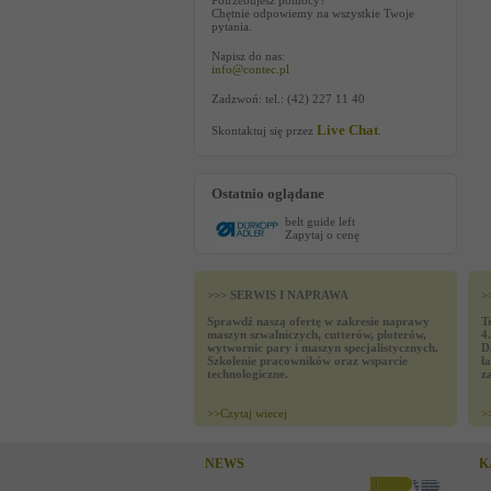
Potrzebujesz pomocy?
Chętnie odpowiemy na wszystkie Twoje
pytania.
Napisz do nas:
info@contec.pl
Zadzwoń: tel.: (42) 227 11 40
Live Chat
Skontaktuj się przez
.
Ostatnio oglądane
belt guide left
Zapytaj o cenę
>>> SERWIS I NAPRAWA
>
Sprawdź naszą ofertę w zakresie naprawy
T
maszyn szwalniczych, cutterów, ploterów,
4
wytwornic pary i maszyn specjalistycznych.
D
Szkolenie pracowników oraz wsparcie
ł
technologiczne.
z
>>
Czytaj wiecej
>
NEWS
K