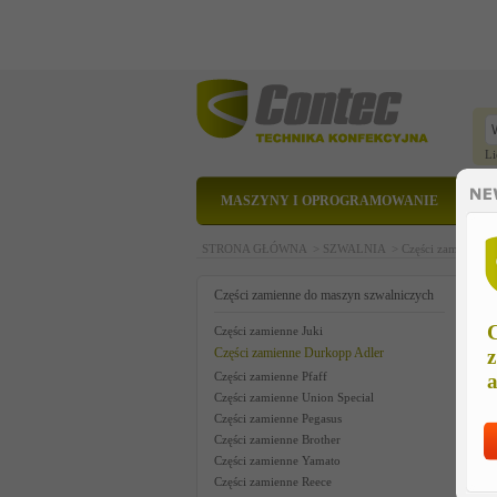
Li
MASZYNY I OPROGRAMOWANIE
STRONA GŁÓWNA >
SZWALNIA >
Części zamienne 
b
Części zamienne do maszyn szwalniczych
C
Części zamienne Juki
Części zamienne Durkopp Adler
z
Części zamienne Pfaff
a
Części zamienne Union Special
Części zamienne Pegasus
Części zamienne Brother
Części zamienne Yamato
Części zamienne Reece