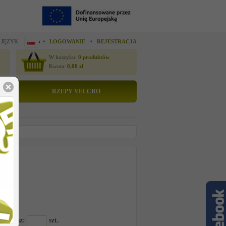
 JĘZYK
LOGOWANIE
REJESTRACJA
W koszyku:
0
produktów
Kwota:
0,00
zł
RZEPY VELCRO
tto
 cenę
-340374
amawiasz:
szt.