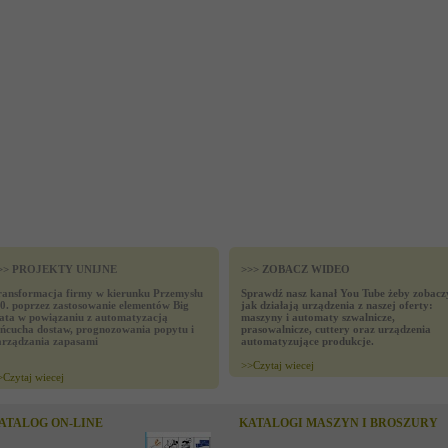
>> PROJEKTY UNIJNE
>>> ZOBACZ WIDEO
ransformacja firmy w kierunku Przemysłu
Sprawdź nasz kanał You Tube żeby zobacz
.0. poprzez zastosowanie elementów Big
jak działają urządzenia z naszej oferty:
ata w powiązaniu z automatyzacją
maszyny i automaty szwalnicze,
ańcucha dostaw, prognozowania popytu i
prasowalnicze, cuttery oraz urządzenia
arządzania zapasami
automatyzujące produkcje.
>>
Czytaj wiecej
>
Czytaj wiecej
ATALOG ON-LINE
KATALOGI MASZYN I BROSZURY