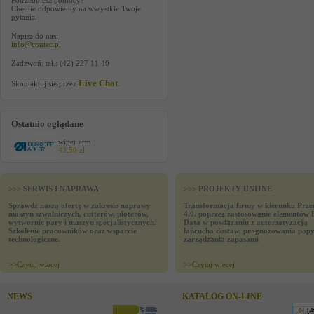
Potrzebujesz pomocy?
Chętnie odpowiemy na wszystkie Twoje
pytania.
Napisz do nas:
info@contec.pl
Zadzwoń: tel.: (42) 227 11 40
Live Chat
Skontaktuj się przez
.
Ostatnio oglądane
wiper arm
43,59 zł
>>> SERWIS I NAPRAWA
>>> PROJEKTY UNIJNE
Sprawdź naszą ofertę w zakresie naprawy
Transformacja firmy w kierunku Prze
maszyn szwalniczych, cutterów, ploterów,
4.0. poprzez zastosowanie elementów 
wytwornic pary i maszyn specjalistycznych.
Data w powiązaniu z automatyzacją
Szkolenie pracowników oraz wsparcie
łańcucha dostaw, prognozowania popy
technologiczne.
zarządzania zapasami
>>
Czytaj wiecej
>>
Czytaj wiecej
NEWS
KATALOG ON-LINE