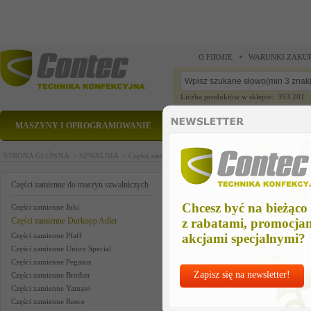
O FIRMIE
WARUNKI ZAKU
Liczba produktów w sklepie: 393 201
MASZYNY I OPROGRAMOWANIE
CZĘŚCI ZAMIENNE
STRONA GŁÓWNA >
SZWALNIA >
Części zamienne do maszyn szwalniczych >
Części zam
wiper arm
Części zamienne do maszyn szwalniczych
Chcesz być na bieżąco
Części zamienne Juki
Części zamienne Durkopp Adler
z rabatami, promocja
Części zamienne Pfaff
akcjami specjalnymi?
Części zamienne Union Special
Części zamienne Pegasus
Zapisz się na newsletter!
Części zamienne Brother
Części zamienne Yamato
Części zamienne Reece