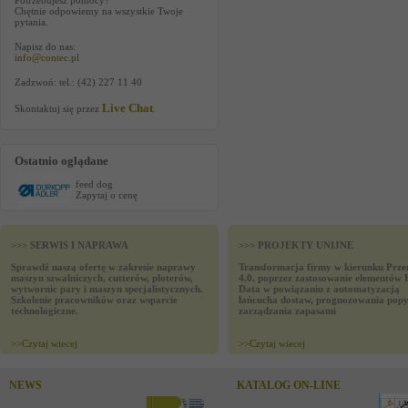
Potrzebujesz pomocy?
Chętnie odpowiemy na wszystkie Twoje
pytania.
Napisz do nas:
info@contec.pl
Zadzwoń: tel.: (42) 227 11 40
Live Chat
Skontaktuj się przez
.
Ostatnio oglądane
feed dog
Zapytaj o cenę
>>> SERWIS I NAPRAWA
>>> PROJEKTY UNIJNE
Sprawdź naszą ofertę w zakresie naprawy
Transformacja firmy w kierunku Prze
maszyn szwalniczych, cutterów, ploterów,
4.0. poprzez zastosowanie elementów 
wytwornic pary i maszyn specjalistycznych.
Data w powiązaniu z automatyzacją
Szkolenie pracowników oraz wsparcie
łańcucha dostaw, prognozowania popy
technologiczne.
zarządzania zapasami
>>
Czytaj wiecej
>>
Czytaj wiecej
NEWS
KATALOG ON-LINE