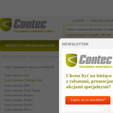
O FIRMIE
WARUNKI ZAKU
Liczba produktów w sklepie: 393 198
MASZYNY I OPROGRAMOWANIE
CZĘŚCI ZAMIENNE
STRONA GŁÓWNA >
SZWALNIA >
Części zamienne do maszyn szwalniczych >
Części zam
feed dog
Części zamienne do maszyn szwalniczych
Chcesz być na bieżąco
Części zamienne Juki
Części zamienne Durkopp Adler
z rabatami, promocja
Części zamienne Pfaff
akcjami specjalnymi?
Części zamienne Union Special
Części zamienne Pegasus
Zapisz się na newsletter!
Części zamienne Brother
Części zamienne Yamato
Części zamienne Reece