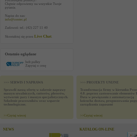
Potrzebujesz pomocy?
Chętnie odpowiemy na wszystkie Twoje
pytania.
Napisz do nas:
info@contec.pl
Zadzwoń: tel.: (42) 227 11 40
Live Chat
Skontaktuj się przez
.
Ostatnio oglądane
belt pulley
Zapytaj o cenę
>>> SERWIS I NAPRAWA
>>> PROJEKTY UNIJNE
Sprawdź naszą ofertę w zakresie naprawy
Transformacja firmy w kierunku Prze
maszyn szwalniczych, cutterów, ploterów,
4.0. poprzez zastosowanie elementów 
wytwornic pary i maszyn specjalistycznych.
Data w powiązaniu z automatyzacją
Szkolenie pracowników oraz wsparcie
łańcucha dostaw, prognozowania popy
technologiczne.
zarządzania zapasami
>>
Czytaj wiecej
>>
Czytaj wiecej
NEWS
KATALOG ON-LINE