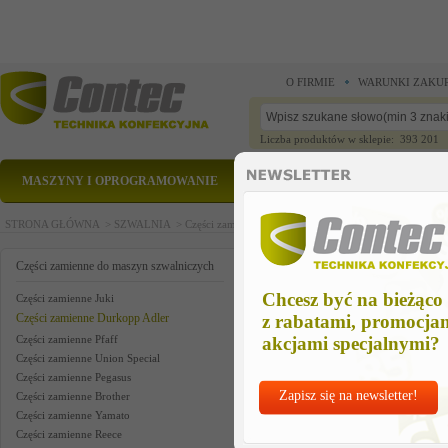
O FIRMIE
WARUNKI ZAKU
Liczba produktów w sklepie: 393 201
MASZYNY I OPROGRAMOWANIE
CZĘŚCI ZAMIENNE
STRONA GŁÓWNA >
SZWALNIA >
Części zamienne do maszyn szwalniczych >
Części zam
belt pulley
Części zamienne do maszyn szwalniczych
Chcesz być na bieżąco
Części zamienne Juki
Części zamienne Durkopp Adler
z rabatami, promocja
Części zamienne Pfaff
akcjami specjalnymi?
Części zamienne Union Special
Części zamienne Pegasus
Zapisz się na newsletter!
Części zamienne Brother
Części zamienne Yamato
Części zamienne Reece