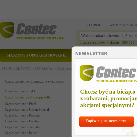
O FIRMIE
WARUNKI ZAKU
Liczba produktów w sklepie: 393 201
MASZYNY I OPROGRAMOWANIE
CZĘŚCI ZAMIENNE
STRONA GŁÓWNA >
SZWALNIA >
Części zamienne do maszyn szwalniczych >
Części zam
plate
Części zamienne do maszyn szwalniczych
Chcesz być na bieżąco
Części zamienne Juki
Części zamienne Durkopp Adler
z rabatami, promocja
Części zamienne Pfaff
akcjami specjalnymi?
Części zamienne Union Special
Części zamienne Pegasus
Zapisz się na newsletter!
Części zamienne Brother
Części zamienne Yamato
Części zamienne Reece