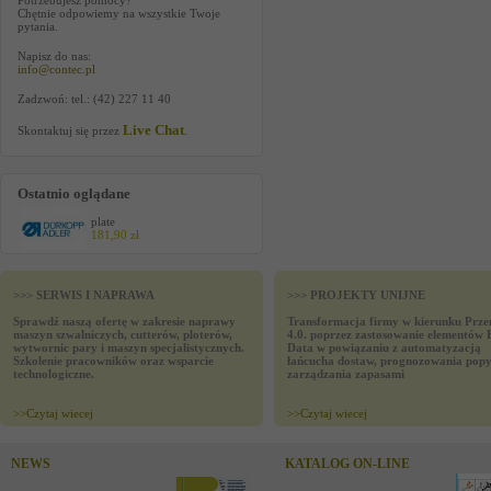
Potrzebujesz pomocy?
Chętnie odpowiemy na wszystkie Twoje
pytania.
Napisz do nas:
info@contec.pl
Zadzwoń: tel.: (42) 227 11 40
Live Chat
Skontaktuj się przez
.
Ostatnio oglądane
plate
181,90 zł
>>> SERWIS I NAPRAWA
>>> PROJEKTY UNIJNE
Sprawdź naszą ofertę w zakresie naprawy
Transformacja firmy w kierunku Prze
maszyn szwalniczych, cutterów, ploterów,
4.0. poprzez zastosowanie elementów 
wytwornic pary i maszyn specjalistycznych.
Data w powiązaniu z automatyzacją
Szkolenie pracowników oraz wsparcie
łańcucha dostaw, prognozowania popy
technologiczne.
zarządzania zapasami
>>
Czytaj wiecej
>>
Czytaj wiecej
NEWS
KATALOG ON-LINE