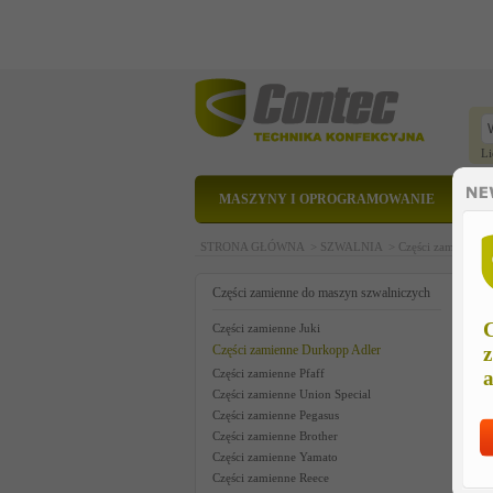
Li
MASZYNY I OPROGRAMOWANIE
STRONA GŁÓWNA >
SZWALNIA >
Części zamienne 
b
Części zamienne do maszyn szwalniczych
C
Części zamienne Juki
Części zamienne Durkopp Adler
z
Części zamienne Pfaff
a
Części zamienne Union Special
Części zamienne Pegasus
Części zamienne Brother
Części zamienne Yamato
Części zamienne Reece