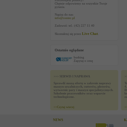
Potrzebujesz pomocy?
Chętnie odpowiemy na wszystkie Twoje
pytania.
Napisz do nas:
info@contec.pl
Zadzwoń: tel.: (42) 227 11 40
Live Chat
Skontaktuj się przez
.
Ostatnio oglądane
bushing
Zapytaj o cenę
>>> SERWIS I NAPRAWA
>
Sprawdź naszą ofertę w zakresie naprawy
T
maszyn szwalniczych, cutterów, ploterów,
4
wytwornic pary i maszyn specjalistycznych.
D
Szkolenie pracowników oraz wsparcie
ł
technologiczne.
z
>>
Czytaj wiecej
>
NEWS
K