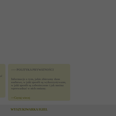
>>> POLITYKA PRYWATNOŚCI
yć
Informacje o tym, jakie zbieramy dane
osobowe, w jaki sposób są wykorzystywane,
w jaki sposób są zabezieczone i jak można
wprowadzać w nich zmiany.
>>
Czytaj wiecej
WYSZUKIWARKA IGIEŁ