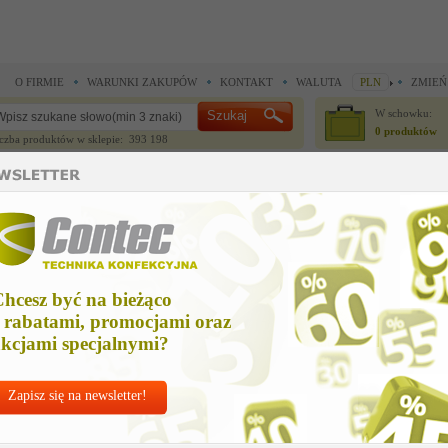
O FIRMIE
WARUNKI ZAKUPÓW
KONTAKT
WALUTA
PLN
ZMIEŃ
W schowku:
0 produktów
czba produktów w sklepie: 393 198
CZĘŚCI ZAMIENNE
IGŁY I AKCESORIA
do maszyn szwalniczych >
Części zamienne Durkopp Adler >
bushing
ushing
hcesz być na bieżąco
Cena ne
 rabatami, promocjami oraz
Zapytaj o
kcjami specjalnymi?
Zapisz się na newsletter!
Nr kat:
D-0504
Ile sztuk z