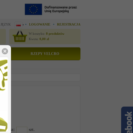
 JĘZYK
LOGOWANIE
REJESTRACJA
W koszyku:
0
produktów
Kwota:
0,00
zł
RZEPY VELCRO
tto
 cenę
-100180
amawiasz:
szt.