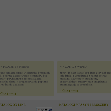
>> PROJEKTY UNIJNE
>>> ZOBACZ WIDEO
ransformacja firmy w kierunku Przemysłu
Sprawdź nasz kanał You Tube żeby zobacz
.0. poprzez zastosowanie elementów Big
jak działają urządzenia z naszej oferty:
ata w powiązaniu z automatyzacją
maszyny i automaty szwalnicze,
ańcucha dostaw, prognozowania popytu i
prasowalnicze, cuttery oraz urządzenia
arządzania zapasami
automatyzujące produkcje.
>>
Czytaj wiecej
>
Czytaj wiecej
ATALOG ON-LINE
KATALOGI MASZYN I BROSZURY