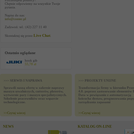
Potrzebujesz pomocy?
Chętnie odpowiemy na wszystkie Twoje
pytania.
Napisz do nas:
info@contec.pl
Zadzwoń: tel.: (42) 227 11 40
Live Chat
Skontaktuj się przez
.
Ostatnio oglądane
hook gib
55,78 zł
>>> SERWIS I NAPRAWA
>>> PROJEKTY UNIJNE
Sprawdź naszą ofertę w zakresie naprawy
Transformacja firmy w kierunku Prze
maszyn szwalniczych, cutterów, ploterów,
4.0. poprzez zastosowanie elementów 
wytwornic pary i maszyn specjalistycznych.
Data w powiązaniu z automatyzacją
Szkolenie pracowników oraz wsparcie
łańcucha dostaw, prognozowania popy
technologiczne.
zarządzania zapasami
>>
Czytaj wiecej
>>
Czytaj wiecej
NEWS
KATALOG ON-LINE