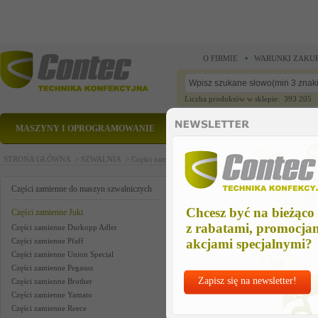
O FIRMIE
WARUNKI ZAKU
Liczba produktów w sklepie: 393 205
MASZYNY I OPROGRAMOWANIE
CZĘŚCI ZAMIENNE
STRONA GŁÓWNA >
SZWALNIA >
Części zamienne do maszyn szwalniczych >
Części zam
hook gib
Części zamienne do maszyn szwalniczych
Chcesz być na bieżąco
Części zamienne Juki
z rabatami, promocja
Części zamienne Durkopp Adler
Części zamienne Pfaff
akcjami specjalnymi?
Części zamienne Union Special
Części zamienne Pegasus
Zapisz się na newsletter!
Części zamienne Brother
Części zamienne Yamato
Części zamienne Reece