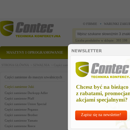
O FIRMIE
WARUNKI ZAKU
Liczba produktów w sklepie: 393 198
MASZYNY I OPROGRAMOWANIE
CZĘŚCI ZAMIENNE
STRONA GŁÓWNA >
SZWALNIA >
Części zamienne do maszyn szwalniczych >
Części zam
holder plate
Części zamienne do maszyn szwalniczych
Chcesz być na bieżąco
Części zamienne Juki
z rabatami, promocja
Części zamienne Durkopp Adler
Części zamienne Pfaff
akcjami specjalnymi?
Części zamienne Union Special
Części zamienne Pegasus
Zapisz się na newsletter!
Części zamienne Brother
Części zamienne Yamato
Części zamienne Reece