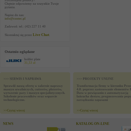
Potrzebujesz pomocy?
Chętnie odpowiemy na wszystkie Twoje
pytania.
Napisz do nas:
info@contec.pl
Zadzwoń: tel.: (42) 227 11 40
Live Chat
Skontaktuj się przez
.
Ostatnio oglądane
holder plate
31,53 zł
>>> SERWIS I NAPRAWA
>>> PROJEKTY UNIJNE
Sprawdź naszą ofertę w zakresie naprawy
Transformacja firmy w kierunku Prze
maszyn szwalniczych, cutterów, ploterów,
4.0. poprzez zastosowanie elementów 
wytwornic pary i maszyn specjalistycznych.
Data w powiązaniu z automatyzacją
Szkolenie pracowników oraz wsparcie
łańcucha dostaw, prognozowania popy
technologiczne.
zarządzania zapasami
>>
Czytaj wiecej
>>
Czytaj wiecej
NEWS
KATALOG ON-LINE