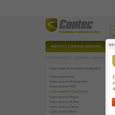
Li
MASZYNY I OPROGRAMOWANIE
STRONA GŁÓWNA >
SZWALNIA >
Części zamienne 
c
Części zamienne do maszyn szwalniczych
C
Części zamienne Juki
Części zamienne Durkopp Adler
z
Części zamienne Pfaff
a
Części zamienne Union Special
Części zamienne Pegasus
Części zamienne Brother
Części zamienne Yamato
Części zamienne Reece