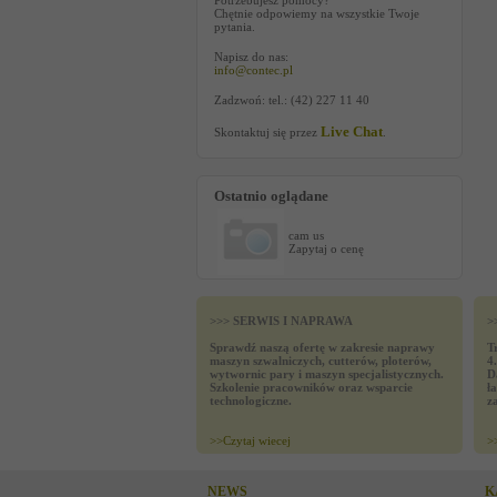
Potrzebujesz pomocy?
Chętnie odpowiemy na wszystkie Twoje
pytania.
Napisz do nas:
info@contec.pl
Zadzwoń: tel.: (42) 227 11 40
Live Chat
Skontaktuj się przez
.
Ostatnio oglądane
cam us
Zapytaj o cenę
>>> SERWIS I NAPRAWA
>
Sprawdź naszą ofertę w zakresie naprawy
T
maszyn szwalniczych, cutterów, ploterów,
4
wytwornic pary i maszyn specjalistycznych.
D
Szkolenie pracowników oraz wsparcie
ł
technologiczne.
z
>>
Czytaj wiecej
>
NEWS
K