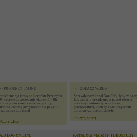
>> PROJEKTY UNIJNE
>>> ZOBACZ WIDEO
ransformacja firmy w kierunku Przemysłu
Sprawdź nasz kanał You Tube żeby zobacz
.0. poprzez zastosowanie elementów Big
jak działają urządzenia z naszej oferty:
ata w powiązaniu z automatyzacją
maszyny i automaty szwalnicze,
ańcucha dostaw, prognozowania popytu i
prasowalnicze, cuttery oraz urządzenia
arządzania zapasami
automatyzujące produkcje.
>>
Czytaj wiecej
>
Czytaj wiecej
ATALOG ON-LINE
KATALOGI MASZYN I BROSZURY