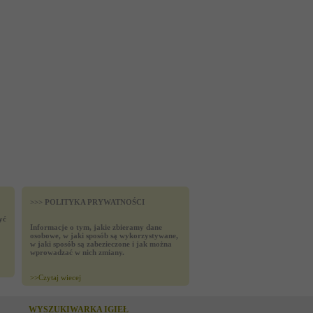
>>> POLITYKA PRYWATNOŚCI
yć
Informacje o tym, jakie zbieramy dane
osobowe, w jaki sposób są wykorzystywane,
w jaki sposób są zabezieczone i jak można
wprowadzać w nich zmiany.
>>
Czytaj wiecej
WYSZUKIWARKA IGIEŁ