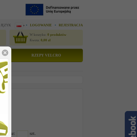
 JĘZYK
LOGOWANIE
REJESTRACJA
W koszyku:
0
produktów
Kwota:
0,00
zł
RZEPY VELCRO
tto
 cenę
15
amawiasz:
szt.