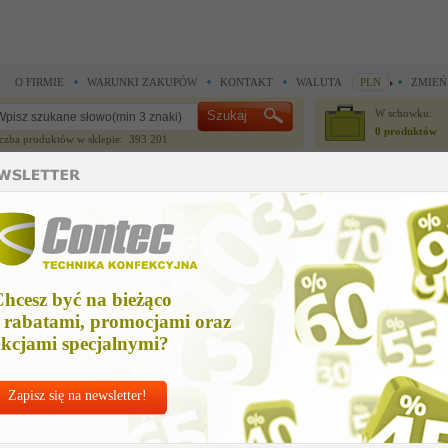
O FIRMIE
WARUNKI ZAKUPÓW
KONTAKT
WALUTA
PLN
ZMIEŃ
W schowku:
0 produktów
czba produktów w sklepie: 393 201
CZĘŚCI ZAMIENNE
IGŁY I AKCESORIA
do maszyn szwalniczych >
Części zamienne Union Special >
cam us
am us
hcesz być na bieżąco
Cena ne
 rabatami, promocjami oraz
Zapytaj o
kcjami specjalnymi?
Zapisz się na newsletter!
Nr kat:
U-34-1
Ile sztuk z