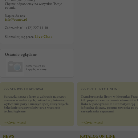
Potrzebujesz pomocy?
Chętnie odpowiemy na wszystkie Twoje
pytania.
Napisz do nas:
info@contec.pl
Zadzwoń: tel.: (42) 227 11 40
Live Chat
Skontaktuj się przez
.
Ostatnio oglądane
knee valve us
Zapytaj o cenę
>>> SERWIS I NAPRAWA
>>> PROJEKTY UNIJNE
Sprawdź naszą ofertę w zakresie naprawy
Transformacja firmy w kierunku Prze
maszyn szwalniczych, cutterów, ploterów,
4.0. poprzez zastosowanie elementów 
wytwornic pary i maszyn specjalistycznych.
Data w powiązaniu z automatyzacją
Szkolenie pracowników oraz wsparcie
łańcucha dostaw, prognozowania popy
technologiczne.
zarządzania zapasami
>>
Czytaj wiecej
>>
Czytaj wiecej
NEWS
KATALOG ON-LINE