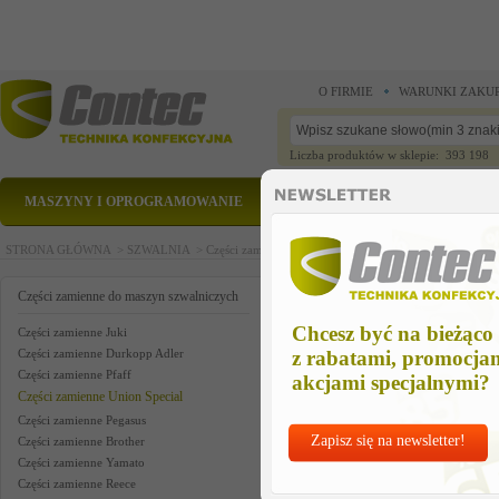
O FIRMIE
WARUNKI ZAKU
Liczba produktów w sklepie: 393 198
MASZYNY I OPROGRAMOWANIE
CZĘŚCI ZAMIENNE
STRONA GŁÓWNA >
SZWALNIA >
Części zamienne do maszyn szwalniczych >
Części zam
knee valve us
Części zamienne do maszyn szwalniczych
Chcesz być na bieżąco
Części zamienne Juki
Części zamienne Durkopp Adler
z rabatami, promocja
Części zamienne Pfaff
akcjami specjalnymi?
Części zamienne Union Special
Części zamienne Pegasus
Zapisz się na newsletter!
Części zamienne Brother
Części zamienne Yamato
Części zamienne Reece