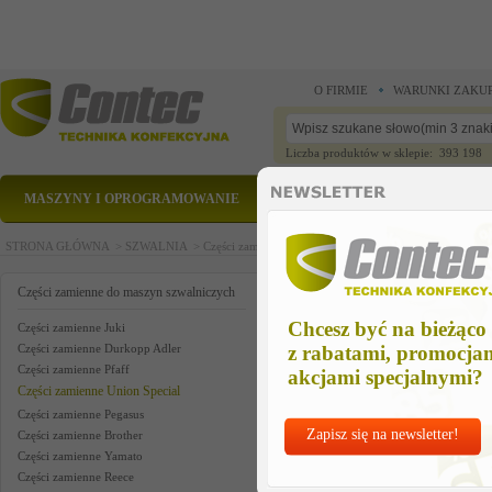
O FIRMIE
WARUNKI ZAKU
Liczba produktów w sklepie: 393 198
MASZYNY I OPROGRAMOWANIE
CZĘŚCI ZAMIENNE
STRONA GŁÓWNA >
SZWALNIA >
Części zamienne do maszyn szwalniczych >
Części zam
union part us
Części zamienne do maszyn szwalniczych
Chcesz być na bieżąco
Części zamienne Juki
Części zamienne Durkopp Adler
z rabatami, promocja
Części zamienne Pfaff
akcjami specjalnymi?
Części zamienne Union Special
Części zamienne Pegasus
Zapisz się na newsletter!
Części zamienne Brother
Części zamienne Yamato
Części zamienne Reece