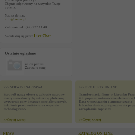
Potrzebujesz pomocy?
Chętnie odpowiemy na wszystkie Twoje
pytania.
Napisz do nas:
info@contec.pl
Zadzwoń: tel.: (42) 227 11 40
Live Chat
Skontaktuj się przez
.
Ostatnio oglądane
union part us
Zapytaj o cenę
>>> SERWIS I NAPRAWA
>>> PROJEKTY UNIJNE
Sprawdź naszą ofertę w zakresie naprawy
Transformacja firmy w kierunku Prze
maszyn szwalniczych, cutterów, ploterów,
4.0. poprzez zastosowanie elementów 
wytwornic pary i maszyn specjalistycznych.
Data w powiązaniu z automatyzacją
Szkolenie pracowników oraz wsparcie
łańcucha dostaw, prognozowania popy
technologiczne.
zarządzania zapasami
>>
Czytaj wiecej
>>
Czytaj wiecej
NEWS
KATALOG ON-LINE