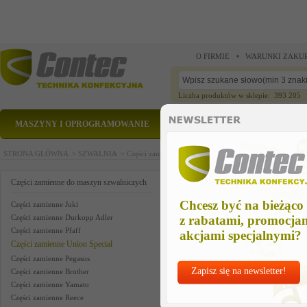
O FIRMIE
WARUNKI ZAKU
Liczba produktów w sklepie: 393 205
MASZYNY I OPROGRAMOWANIE
CZĘŚCI ZAMIENNE
STRONA GŁÓWNA >
SZWALNIA >
Części zamienne do maszyn szwalniczych >
Części zam
metering device us
Części zamienne do maszyn szwalniczych
Chcesz być na bieżąco
Części zamienne Juki
Części zamienne Durkopp Adler
z rabatami, promocja
Części zamienne Pfaff
akcjami specjalnymi?
Części zamienne Union Special
Części zamienne Pegasus
Zapisz się na newsletter!
Części zamienne Brother
Części zamienne Yamato
Części zamienne Reece