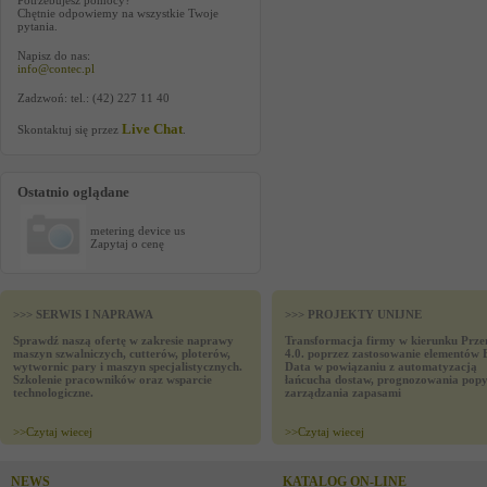
Potrzebujesz pomocy?
Chętnie odpowiemy na wszystkie Twoje
pytania.
Napisz do nas:
info@contec.pl
Zadzwoń: tel.: (42) 227 11 40
Live Chat
Skontaktuj się przez
.
Ostatnio oglądane
metering device us
Zapytaj o cenę
>>> SERWIS I NAPRAWA
>>> PROJEKTY UNIJNE
Sprawdź naszą ofertę w zakresie naprawy
Transformacja firmy w kierunku Prze
maszyn szwalniczych, cutterów, ploterów,
4.0. poprzez zastosowanie elementów 
wytwornic pary i maszyn specjalistycznych.
Data w powiązaniu z automatyzacją
Szkolenie pracowników oraz wsparcie
łańcucha dostaw, prognozowania popy
technologiczne.
zarządzania zapasami
>>
Czytaj wiecej
>>
Czytaj wiecej
NEWS
KATALOG ON-LINE