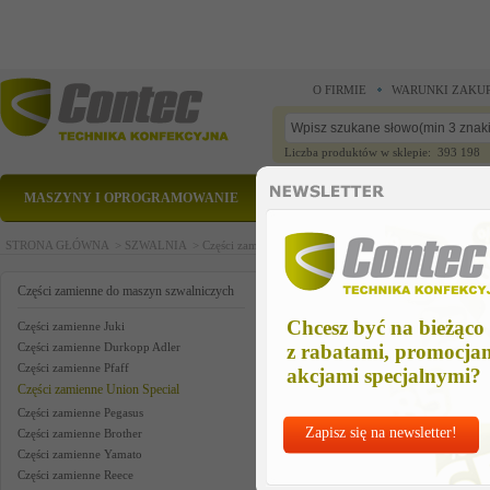
O FIRMIE
WARUNKI ZAKU
Liczba produktów w sklepie: 393 198
MASZYNY I OPROGRAMOWANIE
CZĘŚCI ZAMIENNE
STRONA GŁÓWNA >
SZWALNIA >
Części zamienne do maszyn szwalniczych >
Części zam
union part us
Części zamienne do maszyn szwalniczych
Chcesz być na bieżąco
Części zamienne Juki
Części zamienne Durkopp Adler
z rabatami, promocja
Części zamienne Pfaff
akcjami specjalnymi?
Części zamienne Union Special
Części zamienne Pegasus
Zapisz się na newsletter!
Części zamienne Brother
Części zamienne Yamato
Części zamienne Reece