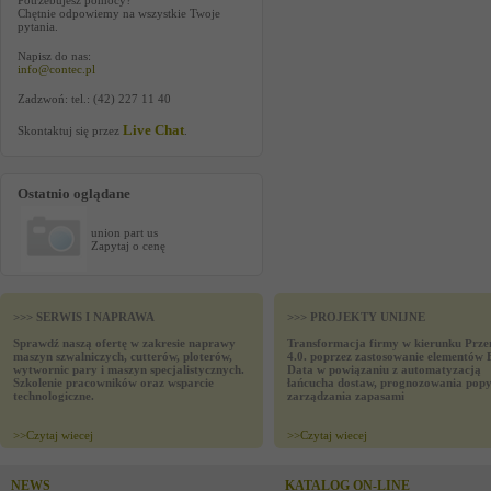
Potrzebujesz pomocy?
Chętnie odpowiemy na wszystkie Twoje
pytania.
Napisz do nas:
info@contec.pl
Zadzwoń: tel.: (42) 227 11 40
Live Chat
Skontaktuj się przez
.
Ostatnio oglądane
union part us
Zapytaj o cenę
>>> SERWIS I NAPRAWA
>>> PROJEKTY UNIJNE
Sprawdź naszą ofertę w zakresie naprawy
Transformacja firmy w kierunku Prze
maszyn szwalniczych, cutterów, ploterów,
4.0. poprzez zastosowanie elementów 
wytwornic pary i maszyn specjalistycznych.
Data w powiązaniu z automatyzacją
Szkolenie pracowników oraz wsparcie
łańcucha dostaw, prognozowania popy
technologiczne.
zarządzania zapasami
>>
Czytaj wiecej
>>
Czytaj wiecej
NEWS
KATALOG ON-LINE