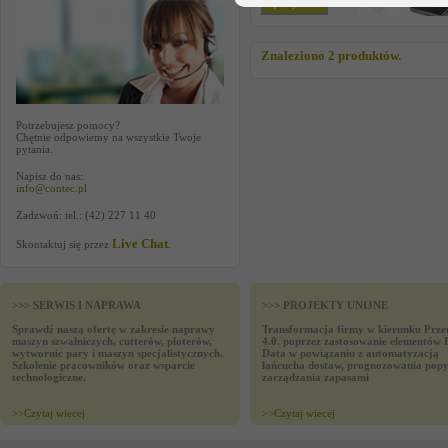
specjalna
Znaleziono 2 produktów.
Potrzebujesz pomocy?
Chętnie odpowiemy na wszystkie Twoje
pytania.
Napisz do nas:
info@contec.pl
Zadzwoń: tel.: (42) 227 11 40
Live Chat
Skontaktuj się przez
.
>>> SERWIS I NAPRAWA
>>> PROJEKTY UNIJNE
Sprawdź naszą ofertę w zakresie naprawy
Transformacja firmy w kierunku Prze
maszyn szwalniczych, cutterów, ploterów,
4.0. poprzez zastosowanie elementów 
wytwornic pary i maszyn specjalistycznych.
Data w powiązaniu z automatyzacją
Szkolenie pracowników oraz wsparcie
łańcucha dostaw, prognozowania popy
technologiczne.
zarządzania zapasami
>>
Czytaj wiecej
>>
Czytaj wiecej