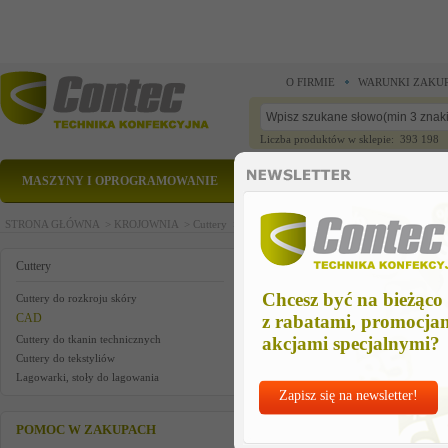
O FIRMIE
WARUNKI ZAKU
Liczba produktów w sklepie: 393 198
MASZYNY I OPROGRAMOWANIE
CZĘŚCI ZAMIENNE
STRONA GŁÓWNA >
KROJOWNIA >
Cuttery >
CAD
Znaleziono 0 produktów.
Cuttery
Chcesz być na bieżąco
Cuttery do rozkroju skóry
CAD
z rabatami, promocja
Cuttery do tkanin technicznych
akcjami specjalnymi?
Cuttery do tekstyliów
Lagowarki, stoły do lagowania
Zapisz się na newsletter!
POMOC W ZAKUPACH