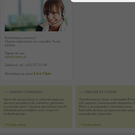
Potrzebujesz pomocy?
Chętnie odpowiemy na wszystkie Twoje
pytania.
Napisz do nas:
info@contec.pl
Zadzwoń: tel.: (42) 227 11 40
Live Chat
Skontaktuj się przez
.
>>> SERWIS I NAPRAWA
>>> PROJEKTY UNIJNE
Sprawdź naszą ofertę w zakresie naprawy
Transformacja firmy w kierunku Prze
maszyn szwalniczych, cutterów, ploterów,
4.0. poprzez zastosowanie elementów 
wytwornic pary i maszyn specjalistycznych.
Data w powiązaniu z automatyzacją
Szkolenie pracowników oraz wsparcie
łańcucha dostaw, prognozowania popy
technologiczne.
zarządzania zapasami
>>
Czytaj wiecej
>>
Czytaj wiecej