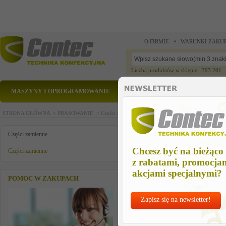
O FIRMIE
WARUNKI ZAKU
Liczba produktów w sklepie: 393 201
MASZYNY I OPROGRAMOWANIE
CZĘŚCI ZAMIENNE
STRONA GŁÓWNA >
PRASOWANIE >
Części zamienne >
Części zamienne >
pianka silik
pianka silikonowa, niebieska, gr
Części zamienne
Chcesz być na bieżąco
Części zamienne
z rabatami, promocja
akcjami specjalnymi?
POMOC W ZAKUPACH
Zapisz się na newsletter!