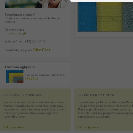
Potrzebujesz pomocy?
Chętnie odpowiemy na wszystkie Twoje
pytania.
Napisz do nas:
info@contec.pl
Zadzwoń: tel.: (42) 227 11 40
Live Chat
Skontaktuj się przez
.
Ostatnio oglądane
pianka silikonowa, niebieska, ...
944,01 zł
>>> SERWIS I NAPRAWA
>>> PROJEKTY UNIJNE
Sprawdź naszą ofertę w zakresie naprawy
Transformacja firmy w kierunku Prze
maszyn szwalniczych, cutterów, ploterów,
4.0. poprzez zastosowanie elementów 
wytwornic pary i maszyn specjalistycznych.
Data w powiązaniu z automatyzacją
Szkolenie pracowników oraz wsparcie
łańcucha dostaw, prognozowania popy
technologiczne.
zarządzania zapasami
>>
Czytaj wiecej
>>
Czytaj wiecej