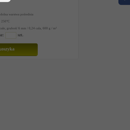
dolna warstwa pośrednia
o 250°C
ale, grubość 6 mm / 0,24 cala, 600 g / m²
sz:
szt.