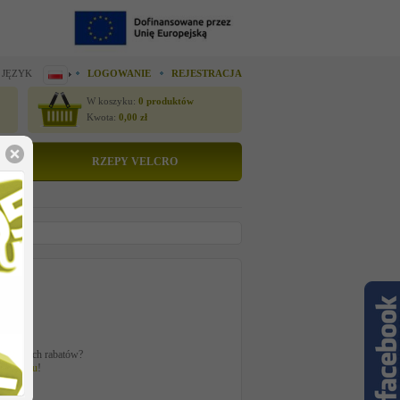
 JĘZYK
LOGOWANIE
REJESTRACJA
W koszyku:
0
produktów
Kwota:
0,00
zł
RZEPY VELCRO
datkowych rabatów?
ogowaniu
!