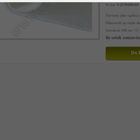
Nr kat:
V-2570100110
Używany jako ogólna i 
Odporność na ciepło d
Szerokość 180 cm / 72 c
Ile sztuk zamawia