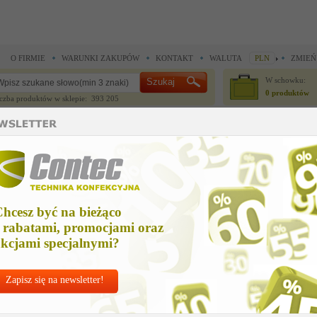
O FIRMIE
WARUNKI ZAKUPÓW
KONTAKT
WALUTA
PLN
ZMIEŃ
W schowku:
0 produktów
czba produktów w sklepie: 393 205
CZĘŚCI ZAMIENNE
IGŁY I AKCESORIA
ładziny prasowalnicze >
Filc Nomex 600g/qm 1800x6
ilc Nomex 600g/qm 1800x6
hcesz być na bieżąco
Cena netto
 rabatami, promocjami oraz
853,38 zł
kcjami specjalnymi?
Zapisz się na newsletter!
Chcesz korzystać z do
Najlepsze
ceny po
zal