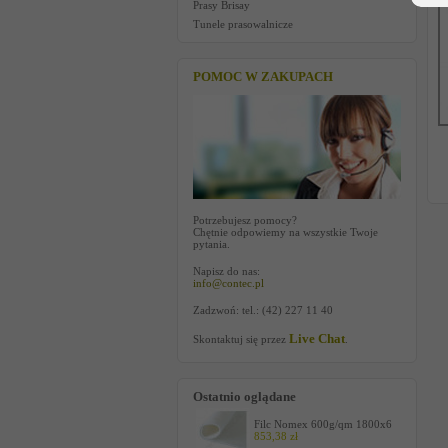
Prasy Brisay
Tunele prasowalnicze
POMOC W ZAKUPACH
Potrzebujesz pomocy?
Chętnie odpowiemy na wszystkie Twoje
pytania.
Napisz do nas:
info@contec.pl
Zadzwoń: tel.: (42) 227 11 40
Live Chat
Skontaktuj się przez
.
Ostatnio oglądane
Filc Nomex 600g/qm 1800x6
853,38 zł