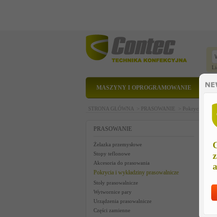
Li
MASZYNY I OPROGRAMOWANIE
STRONA GŁÓWNA >
PRASOWANIE >
Pokrycia i wyk
F
PRASOWANIE
C
Żelazka przemysłowe
Stopy teflonowe
z
Akcesoria do prasowania
a
Pokrycia i wykładziny prasowalnicze
Stoły prasowalnicze
Wytwornice pary
Urządzenia prasowalnicze
Części zamienne