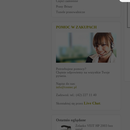
Części zamienne
Prasy Brisay
Tunele prasowalnicze
POMOC W ZAKUPACH
Potrzebujesz pomocy?
Chętnie odpowiemy na wszystkie Twoje
pytania.
Napisz do nas:
info@contec.pl
Zadzwoń: tel.: (42) 227 11 40
Live Chat
Skontaktuj się przez
.
Ostatnio oglądane
Żelazko VEIT HP 2003 bez
regul...