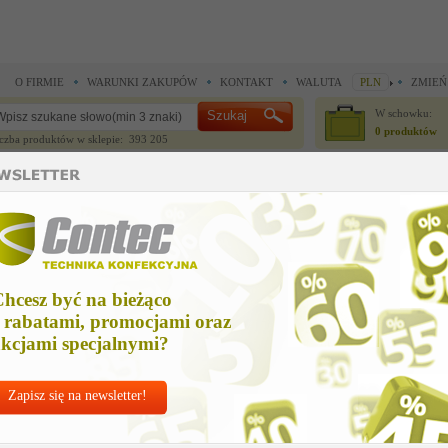
O FIRMIE
WARUNKI ZAKUPÓW
KONTAKT
WALUTA
PLN
ZMIEŃ
W schowku:
0 produktów
czba produktów w sklepie: 393 205
CZĘŚCI ZAMIENNE
IGŁY I AKCESORIA
mysłowe >
Żelazko VEIT HP 2003 bez regulatora Veitronic
elazko VEIT HP 2003 bez regulatora Veitronic
hcesz być na bieżąco
Cena n
 rabatami, promocjami oraz
2 200,
kcjami specjalnymi?
Zapisz się na newsletter!
Chcesz korzyst
Najlepsze
ceny