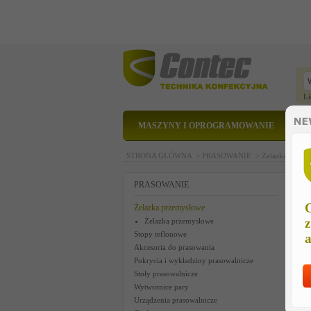
Li
MASZYNY I OPROGRAMOWANIE
STRONA GŁÓWNA >
PRASOWANIE >
Żelazka prze
Ż
PRASOWANIE
C
Żelazka przemysłowe
z
Żelazka przemysłowe
Stopy teflonowe
a
Akcesoria do prasowania
Pokrycia i wykładziny prasowalnicze
Stoły prasowalnicze
Wytwornice pary
Urządzenia prasowalnicze