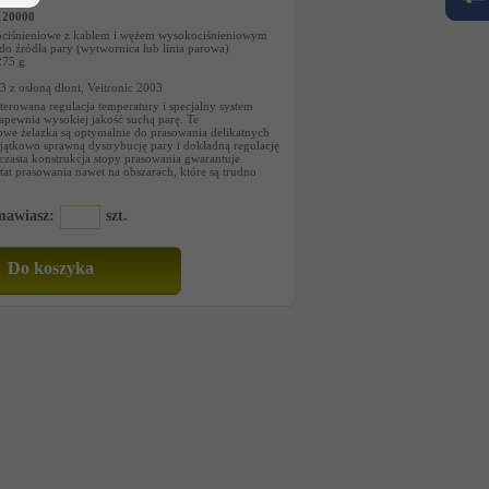
120000
ciśnieniowe z kablem i wężem wysokociśnieniowym
do źródła pary (wytwornica lub linia parowa)
275 g
:
 z osłoną dłoni, Veitronic 2003
sterowana regulacja temperatury i specjalny system
pewnia wysokiej jakość suchą parę. Te
owe żelazka są optymalnie do prasowania delikatnych
jątkowo sprawną dystrybucję pary i dokładną regulację
czasta konstrukcja stopy prasowania gwarantuje
tat prasowania nawet na obszarach, które są trudno
amawiasz:
szt.