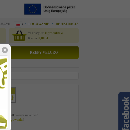
 JĘZYK
LOGOWANIE
REJESTRACJA
W koszyku:
0
produktów
Kwota:
0,00
zł
RZEPY VELCRO
etto
13 zł
ać z dodatkowych rabatów?
 po
zalogowaniu
!