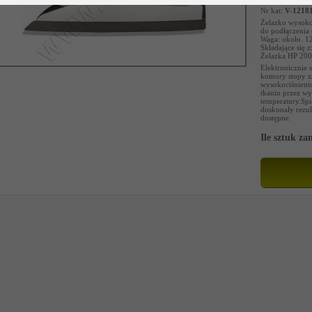
Nr kat:
V-1218
Żelazko wysoko
do podłączenia 
Waga: około. 1
Składające się z
Żelazka HP 2003
Elektronicznie 
komory stopy za
wysokociśnieni
tkanin przez wy
temperatury.Spi
doskonały rezul
dostępne.
Ile sztuk z