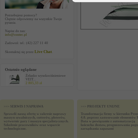
Potrzebujesz pomocy?
Chętnie odpowiemy na wszystkie Twoje
pytania.
Napisz do nas:
info@contec.pl
Zadzwoń: tel.: (42) 227 11 40
Live Chat
Skontaktuj się przez
.
Ostatnio oglądane
Żelazko wysokociśnieniowe
VEIT...
2 805,33 zł
>>> SERWIS I NAPRAWA
>>> PROJEKTY UNIJNE
Sprawdź naszą ofertę w zakresie naprawy
Transformacja firmy w kierunku Prze
maszyn szwalniczych, cutterów, ploterów,
4.0. poprzez zastosowanie elementów 
wytwornic pary i maszyn specjalistycznych.
Data w powiązaniu z automatyzacją
Szkolenie pracowników oraz wsparcie
łańcucha dostaw, prognozowania popy
technologiczne.
zarządzania zapasami