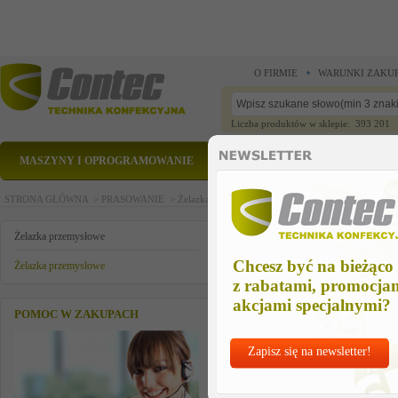
O FIRMIE
WARUNKI ZAKU
Liczba produktów w sklepie: 393 201
MASZYNY I OPROGRAMOWANIE
CZĘŚCI ZAMIENNE
STRONA GŁÓWNA >
PRASOWANIE >
Żelazka przemysłowe >
Żelazka przemysłowe >
Że
Żelazko wysokociśnieniowe VEIT
Żelazka przemysłowe
Chcesz być na bieżąco
Żelazka przemysłowe
z rabatami, promocja
akcjami specjalnymi?
POMOC W ZAKUPACH
Zapisz się na newsletter!