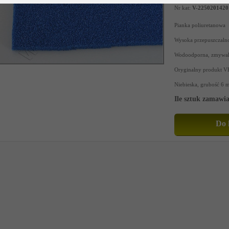
Nr kat:
V-2250201420
Pianka poliuretanowa
Wysoka przepuszczalno
Wodoodporna, zmywaln
Oryginalny produkt V
Niebieska, grubość 6 
Ile sztuk zamawia