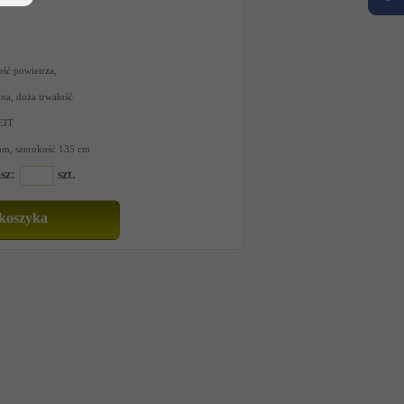
ść powietrza,
a, duża trwałość
EIT
mm, szerokość 135 cm
sz:
szt.