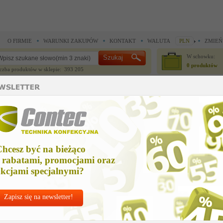
O FIRMIE
WARUNKI ZAKUPÓW
KONTAKT
WALUTA
PLN
ZMIEŃ
W schowku:
0 produktów
czba produktów w sklepie: 393 205
CZĘŚCI ZAMIENNE
IGŁY I AKCESORIA
ładziny prasowalnicze >
Wykładzina piankowa poliuretanowa, gr. 6mm, szer. 135cm
ykładzina piankowa poliuretanowa, gr. 6mm, szer. 135cm
hcesz być na bieżąco
Cena netto
 rabatami, promocjami oraz
573,37 zł
kcjami specjalnymi?
Zapisz się na newsletter!
Chcesz korzystać z d
Najlepsze
ceny po
za