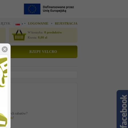
 JĘZYK
LOGOWANIE
REJESTRACJA
W koszyku:
0
produktów
Kwota:
0,00
zł
RZEPY VELCRO
odatkowych rabatów?
logowaniu
!