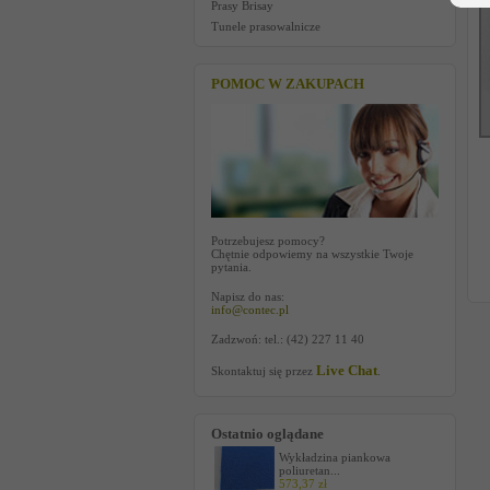
Prasy Brisay
Tunele prasowalnicze
POMOC W ZAKUPACH
Potrzebujesz pomocy?
Chętnie odpowiemy na wszystkie Twoje
pytania.
Napisz do nas:
info@contec.pl
Zadzwoń: tel.: (42) 227 11 40
Live Chat
Skontaktuj się przez
.
Ostatnio oglądane
Wykładzina piankowa
poliuretan...
573,37 zł