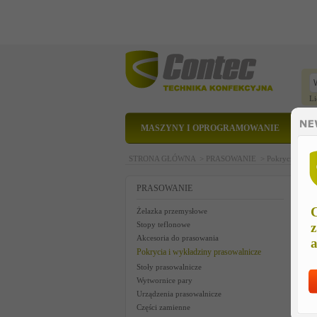
Li
MASZYNY I OPROGRAMOWANIE
STRONA GŁÓWNA >
PRASOWANIE >
Pokrycia i wyk
W
PRASOWANIE
C
Żelazka przemysłowe
Stopy teflonowe
z
Akcesoria do prasowania
a
Pokrycia i wykładziny prasowalnicze
Stoły prasowalnicze
Wytwornice pary
Urządzenia prasowalnicze
Części zamienne