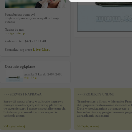
Potrzebujesz pomocy?
Chętnie odpowiemy na wszystkie Twoje
pytania.
Napisz do nas:
info@contec.pl
Zadzwoń: tel.: (42) 227 11 40
Live Chat
Skontaktuj się przez
.
Ostatnio oglądane
grzalka 3 kw do 2404,2405
641,22 zł
>>> SERWIS I NAPRAWA
>>> PROJEKTY UNIJNE
Sprawdź naszą ofertę w zakresie naprawy
Transformacja firmy w kierunku Prze
maszyn szwalniczych, cutterów, ploterów,
4.0. poprzez zastosowanie elementów 
wytwornic pary i maszyn specjalistycznych.
Data w powiązaniu z automatyzacją
Szkolenie pracowników oraz wsparcie
łańcucha dostaw, prognozowania popy
technologiczne.
zarządzania zapasami
>>
Czytaj wiecej
>>
Czytaj wiecej