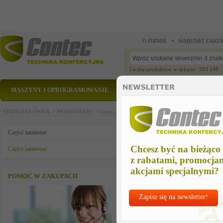
O FIRMIE
WARUNKI ZAKU
Liczba produktów w sklepie: 393 198
MASZYNY I OPROGRAMOWANIE
CZĘŚCI ZAMIENNE
STRONA GŁÓWNA >
PRASOWANIE >
Części zamienne >
Części zamienne >
grzalka 3 k
grzalka 3 kw do 2404,2405
Części zamienne
Chcesz być na bieżąco
Części zamienne
z rabatami, promocja
akcjami specjalnymi?
POMOC W ZAKUPACH
Zapisz się na newsletter!