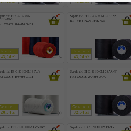
67,03 zł
46,23 zł
pula nici EPIC 50 5000M
Szpula nici EPIC 50 5000M CZARNY
ZERWONY
Kat.:
COATS-2994050-09700
t.:
COATS-2994050-00428
Cena netto
Cena netto
43,24 zł
43,24 zł
pula nici EPIC 80 5000M BIAŁY
Szpula nici EPIC 80 5000M CZARNY
t.:
COATS-2994080-01712
Kat.:
COATS-2994080-09700
Cena netto
Cena netto
28,54 zł
32,54 zł
pula nici EPIC 120 5000M CZARNY
Szpula nici GRAL 10 1000M BIALY