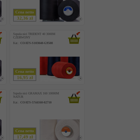
Cena netto
32,36 zł
Szpula nici TRIDENT 40 3000M
CZERWONY
Kat.:
COATS-S103040-G9508
Cena netto
16,95 zł
Szpula nici GRAMAX 160 10000M
NATUR
Kat.:
COATS-5744160-02710
Cena netto
17,49 zł