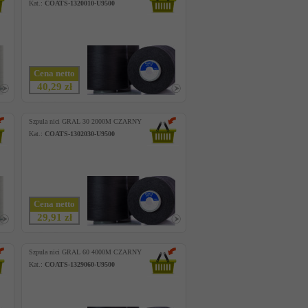
Kat.:
COATS-1320010-U9500
Cena netto
40,29 zł
Szpula nici GRAL 30 2000M CZARNY
Kat.:
COATS-1302030-U9500
Cena netto
29,91 zł
Szpula nici GRAL 60 4000M CZARNY
Kat.:
COATS-1329060-U9500