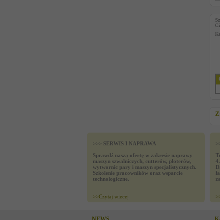
S
C
Ka
Z
>>> SERWIS I NAPRAWA
>
Sprawdź naszą ofertę w zakresie naprawy
T
maszyn szwalniczych, cutterów, ploterów,
4
wytwornic pary i maszyn specjalistycznych.
D
Szkolenie pracowników oraz wsparcie
ł
technologiczne.
z
>>
Czytaj wiecej
>
NEWS
K