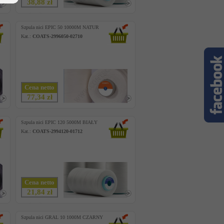
38,88 zł
Szpula nici EPIC 50 10000M NATUR
Kat.:
COATS-2996050-02710
Cena netto
77,34 zł
Szpula nici EPIC 120 5000M BIAŁY
Kat.:
COATS-2994120-01712
Cena netto
21,84 zł
Szpula nici GRAL 10 1000M CZARNY