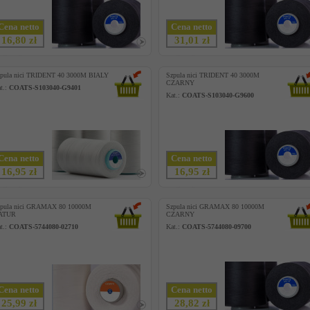
Cena netto
Cena netto
16,80 zł
31,01 zł
pula nici TRIDENT 40 3000M BIALY
Szpula nici TRIDENT 40 3000M
CZARNY
t.:
COATS-S103040-G9401
Kat.:
COATS-S103040-G9600
Cena netto
Cena netto
16,95 zł
16,95 zł
zpula nici GRAMAX 80 10000M
Szpula nici GRAMAX 80 10000M
ATUR
CZARNY
t.:
COATS-5744080-02710
Kat.:
COATS-5744080-09700
Cena netto
Cena netto
25,99 zł
28,82 zł