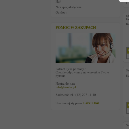
Haft
Nici specjalistyczne
Outdoor
Sz
C
Ka
POMOC W ZAKUPACH
Potrzebujesz pomocy?
Sz
Chętnie odpowiemy na wszystkie Twoje
pytania.
Ka
Napisz do nas:
info@contec.pl
Zadzwoń: tel.: (42) 227 11 40
Live Chat
Skontaktuj się przez
.
Sz