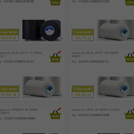
t.:
COATS-2994120-09700
Kat.:
COATS-1320010-U1702
Cena netto
Cena netto
24,64 zł
36,71 zł
pula nici DUAL DUTY 75 5000M
Szpula nici DUAL DUTY 120 5000M
IAŁY
BIAŁY
t.:
COATS-1569075-01712
Kat.:
COATS-1569120-01712
Cena netto
Cena netto
31,94 zł
26,22 zł
pula nici TRIDENT 30 2500M
Szpula nici GRAL 40 3000M CZARNY
ZARNY
Kat.:
COATS-1322040-U9500
t.:
COATS-S102030-G9600