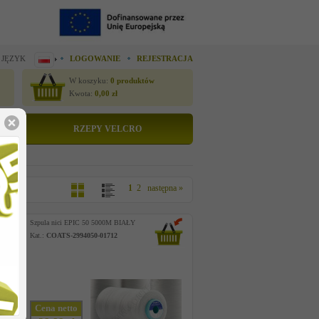
 JĘZYK
LOGOWANIE
REJESTRACJA
W koszyku:
0
produktów
Kwota:
0,00
zł
RZEPY VELCRO
1
2
następna »
Szpula nici EPIC 50 5000M BIAŁY
Kat.:
COATS-2994050-01712
Cena netto