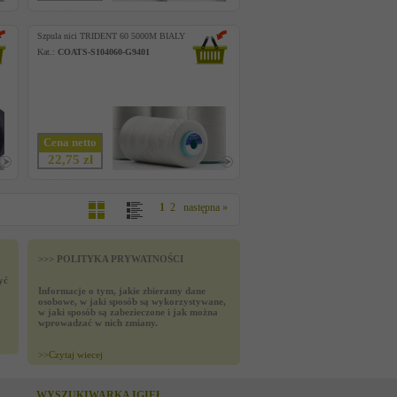
Szpula nici TRIDENT 60 5000M BIALY
Kat.:
COATS-S104060-G9401
Cena netto
22,75 zł
1
2
następna »
>>> POLITYKA PRYWATNOŚCI
yć
Informacje o tym, jakie zbieramy dane
osobowe, w jaki sposób są wykorzystywane,
w jaki sposób są zabezieczone i jak można
wprowadzać w nich zmiany.
>>
Czytaj wiecej
WYSZUKIWARKA IGIEŁ