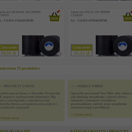
zpula nici GRAMAX 160 10000M
Szpula nici ATLAS 160 30000M
ZARNY
CZARNY
t.:
COATS-5744160-09700
Kat.:
COATS-5979160-09700
Cena netto
Cena netto
19,55 zł
41,22 zł
naleziono 35 produktów.
>> PROJEKTY UNIJNE
>>> ZOBACZ WIDEO
ransformacja firmy w kierunku Przemysłu
Sprawdź nasz kanał You Tube żeby zobacz
.0. poprzez zastosowanie elementów Big
jak działają urządzenia z naszej oferty:
ata w powiązaniu z automatyzacją
maszyny i automaty szwalnicze,
ańcucha dostaw, prognozowania popytu i
prasowalnicze, cuttery oraz urządzenia
arządzania zapasami
automatyzujące produkcje.
>>
Czytaj wiecej
>
Czytaj wiecej
ATALOG ON-LINE
KATALOGI MASZYN I BROSZURY