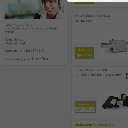
specjalna
BX 1000 Klejarka Kannegieser
Kat.:
BX 1000
Potrzebujesz pomocy?
Chętnie odpowiemy na wszystkie Twoje
pytania.
Napisz do nas:
info@contec.pl
Oferta
Zadzwoń: tel.: (42) 227 11 40
specjalna
Live Chat
Skontaktuj się przez
.
HP ALGOTEX TUSZ 50ml
Kat.:
ALG-GMIK00001 GTU06 MPP
Cena netto
262,72 zł
Znaleziono 8 produktów.