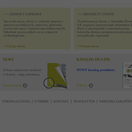
>>> SERWIS I NAPRAWA
>>> PROJEKTY UNIJNE
Sprawdź naszą ofertę w zakresie naprawy
Transformacja firmy w kierunku Prze
maszyn szwalniczych, cutterów, ploterów,
4.0. poprzez zastosowanie elementów 
wytwornic pary i maszyn specjalistycznych.
Data w powiązaniu z automatyzacją
Szkolenie pracowników oraz wsparcie
łańcucha dostaw, prognozowania popy
technologiczne.
zarządzania zapasami
>>
Czytaj wiecej
>>
Czytaj wiecej
NEWS
KATALOG ON-LINE
Zobacz najnowsze wydarzenia
NOWY katalog produktów !
w branży : targi, seminaria,
nowości
Czytaj więcej
Pobierz
STRONA GŁÓWNA
O FIRMIE
KONTAKT
NEWSLETTER
WARUNKI ZAKUPÓW