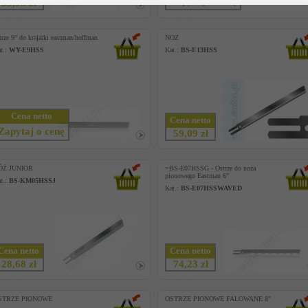
Zapytaj o cenę
33,93 zł
trze 9" do krajarki eastman/hoffman
NOZ
t.:
WY-E9HSS
Kat.:
BS-E13HSS
Cena netto
Cena netto
Zapytaj o cenę
59,09 zł
ÓŻ JUNIOR
=BS-E07HSSG - Ostrze do noża
pionowego Eastman 6"
t.:
BS-KM05HSSJ
Kat.:
BS-E07HSSWAVED
Cena netto
Cena netto
28,68 zł
74,23 zł
STRZE PIONOWE
OSTRZE PIONOWE FALOWANE 8"