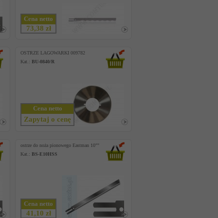
Cena netto
73,38 zł
OSTRZE LAGOWARKI 009782
Kat.:
BU-0840/R
Cena netto
Zapytaj o cenę
ostrze do noża pionowego Eastman 10""
Kat.:
BS-E10HSS
Cena netto
41,10 zł