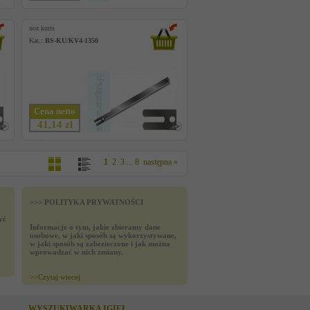
noz kuris
Kat.:
BS-KU/KV4-1350
Cena netto
41,14 zł
1
2
3
...
8
następna »
>>> POLITYKA PRYWATNOŚCI
yć
Informacje o tym, jakie zbieramy dane
osobowe, w jaki sposób są wykorzystywane,
w jaki sposób są zabezieczone i jak można
wprowadzać w nich zmiany.
>>
Czytaj wiecej
WYSZUKIWARKA IGIEŁ