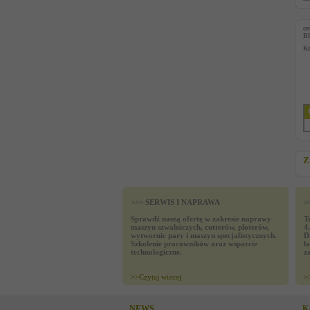
os
B
Ka
Z
>>> SERWIS I NAPRAWA
>
Sprawdź naszą ofertę w zakresie naprawy
T
maszyn szwalniczych, cutterów, ploterów,
4
wytwornic pary i maszyn specjalistycznych.
D
Szkolenie pracowników oraz wsparcie
ł
technologiczne.
z
>>
Czytaj wiecej
>
NEWS
K