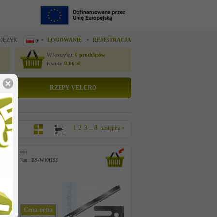
 JĘZYK
LOGOWANIE
REJESTRACJA
W koszyku:
0
produktów
Kwota:
0,00
zł
RZEPY VELCRO
1
2
3
...
8
następna »
noz
Kat.:
BS-W10HSS
Cena netto