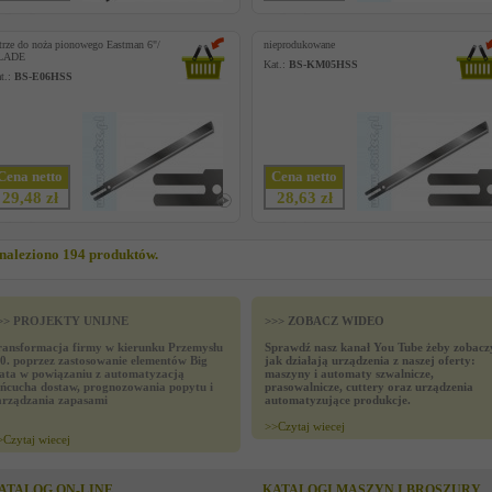
trze do noża pionowego Eastman 6"/
nieprodukowane
LADE
Kat.:
BS-KM05HSS
t.:
BS-E06HSS
Cena netto
Cena netto
29,48 zł
28,63 zł
naleziono 194 produktów.
>> PROJEKTY UNIJNE
>>> ZOBACZ WIDEO
ransformacja firmy w kierunku Przemysłu
Sprawdź nasz kanał You Tube żeby zobacz
.0. poprzez zastosowanie elementów Big
jak działają urządzenia z naszej oferty:
ata w powiązaniu z automatyzacją
maszyny i automaty szwalnicze,
ańcucha dostaw, prognozowania popytu i
prasowalnicze, cuttery oraz urządzenia
arządzania zapasami
automatyzujące produkcje.
>>
Czytaj wiecej
>
Czytaj wiecej
ATALOG ON-LINE
KATALOGI MASZYN I BROSZURY