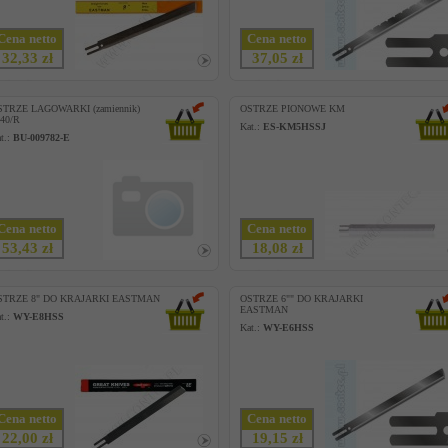
Cena netto
Cena netto
32,33 zł
37,05 zł
STRZE LAGOWARKI (zamiennik)
OSTRZE PIONOWE KM
40/R
Kat.:
ES-KM5HSSJ
t.:
BU-009782-E
Cena netto
Cena netto
53,43 zł
18,08 zł
STRZE 8" DO KRAJARKI EASTMAN
OSTRZE 6"" DO KRAJARKI
EASTMAN
t.:
WY-E8HSS
Kat.:
WY-E6HSS
Cena netto
Cena netto
22,00 zł
19,15 zł