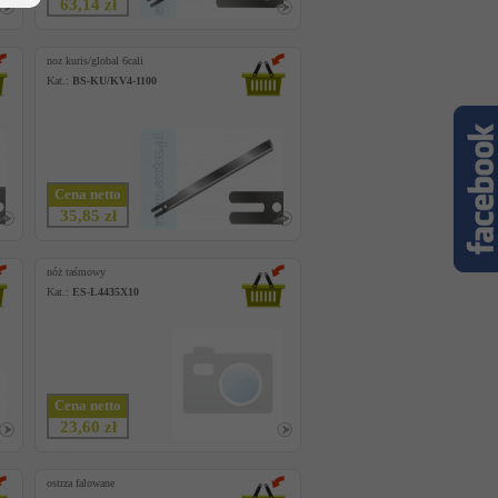
63,14 zł
noz kuris/global 6cali
Kat.:
BS-KU/KV4-1100
Cena netto
35,85 zł
nóż taśmowy
Kat.:
ES-L4435X10
Cena netto
23,60 zł
ostrza falowane