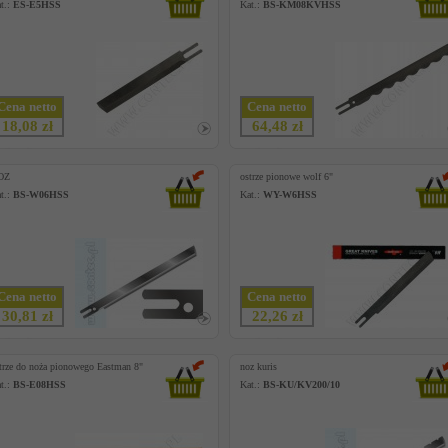
t.:
ES-E5HSS
Kat.:
BS-KM08KVHSS
Cena netto
Cena netto
18,08 zł
64,48 zł
OZ
ostrze pionowe wolf 6"
t.:
BS-W06HSS
Kat.:
WY-W6HSS
Cena netto
Cena netto
30,81 zł
22,26 zł
trze do noża pionowego Eastman 8"
noz kuris
t.:
BS-E08HSS
Kat.:
BS-KU/KV200/10