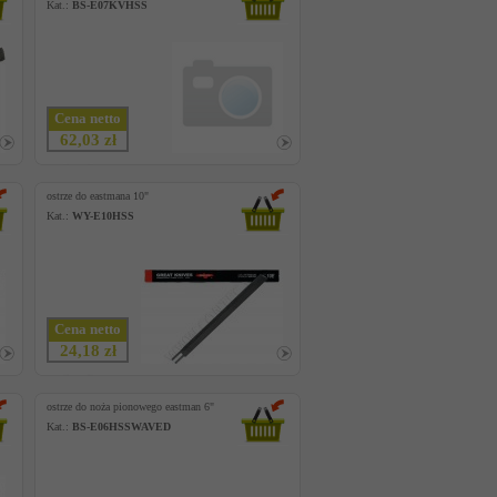
Kat.:
BS-E07KVHSS
Cena netto
62,03 zł
ostrze do eastmana 10"
Kat.:
WY-E10HSS
Cena netto
24,18 zł
ostrze do noża pionowego eastman 6"
Kat.:
BS-E06HSSWAVED