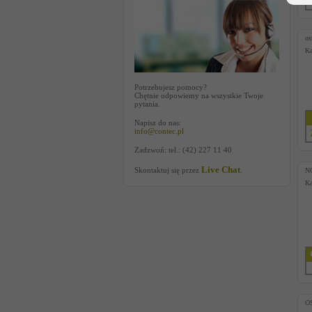
os
Ka
Potrzebujesz pomocy?
Chętnie odpowiemy na wszystkie Twoje
pytania.
Napisz do nas:
info@contec.pl
Zadzwoń: tel.: (42) 227 11 40
Live Chat
Skontaktuj się przez
.
N
Ka
O