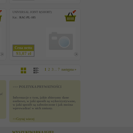
UNIVERSAL JOINT 8(SHORT)
Kat.:
RAC-PL-105
Cena netto
93,07 zł
1
2
3
...
7
następna »
>>> POLITYKA PRYWATNOŚCI
yć
Informacje o tym, jakie zbieramy dane
osobowe, w jaki sposób są wykorzystywane,
w jaki sposób są zabezieczone i jak można
wprowadzać w nich zmiany.
>>
Czytaj wiecej
WYSZUKIWARKA IGIEŁ