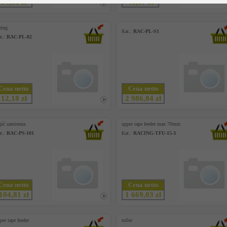
34,05 zł
46,67 zł
ring
Kat.:
RAC-PL-S1
t.:
RAC-PL-82
Cena netto
Cena netto
12,18 zł
2 986,84 zł
ęść zamienna
upper tape feeder max 70mm
t.:
RAC-PS-101
Kat.:
RACING-TFU-15-3
Cena netto
Cena netto
104,81 zł
1 669,03 zł
per tape feeder
roller