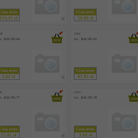
Cena netto
Cena netto
134,41 zł
50,80 zł
aft
roller
t.:
RAC-PG-64
Kat.:
RAC-PG-65
Cena netto
Cena netto
1,02 zł
87,83 zł
ar
screw
t.:
RAC-PG-77
Kat.:
RAC-PG-78
Cena netto
Cena netto
27,42 zł
3,69 zł