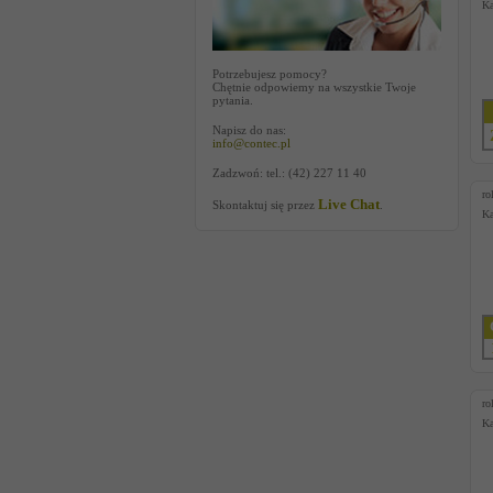
Ka
Potrzebujesz pomocy?
Chętnie odpowiemy na wszystkie Twoje
pytania.
Napisz do nas:
info@contec.pl
Zadzwoń: tel.: (42) 227 11 40
ro
Live Chat
Skontaktuj się przez
.
Ka
ro
Ka