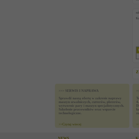
ru
Ka
Z
>>> SERWIS I NAPRAWA
>
Sprawdź naszą ofertę w zakresie naprawy
T
maszyn szwalniczych, cutterów, ploterów,
4
wytwornic pary i maszyn specjalistycznych.
D
Szkolenie pracowników oraz wsparcie
ł
technologiczne.
z
>>
Czytaj wiecej
>
NEWS
K