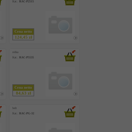
Kat.:
RAC-P2515
Cena netto
124,45 zł
rolka
Kat.:
RAC-P5535
Cena netto
84,63 zł
belt
Kat.:
RAC-PG-32