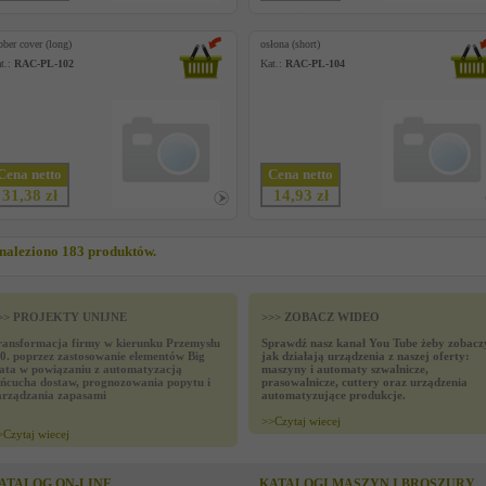
bber cover (long)
osłona (short)
t.:
RAC-PL-102
Kat.:
RAC-PL-104
Cena netto
Cena netto
31,38 zł
14,93 zł
naleziono 183 produktów.
>> PROJEKTY UNIJNE
>>> ZOBACZ WIDEO
ransformacja firmy w kierunku Przemysłu
Sprawdź nasz kanał You Tube żeby zobacz
.0. poprzez zastosowanie elementów Big
jak działają urządzenia z naszej oferty:
ata w powiązaniu z automatyzacją
maszyny i automaty szwalnicze,
ańcucha dostaw, prognozowania popytu i
prasowalnicze, cuttery oraz urządzenia
arządzania zapasami
automatyzujące produkcje.
>>
Czytaj wiecej
>
Czytaj wiecej
ATALOG ON-LINE
KATALOGI MASZYN I BROSZURY