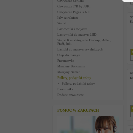
Chwytacze Cerliani
Chwytacze J7R by JUKI
Chwytacze Pegasus J7R
sp
Igły szwalnicze
Ka
Stopki
Lamowniki i zwijacze
Lamowniki do maszyn LHD
Stopki Kwokhing - do Durkopp Adler,
Pfaff, Juki
Lampki do maszyn szwalniczych
Oleje do maszyn
Pneumatyka
Maszyny Beckmann
Maszyny Nähtec
cz
Pullery, podajniki taśmy
Ka
Pullery, podajniki taśmy
Elektronika
Dodatki szwalnicze
POMOC W ZAKUPACH
up