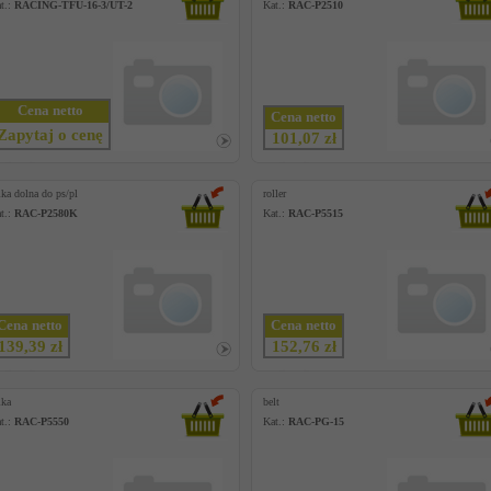
t.:
RACING-TFU-16-3/UT-2
Kat.:
RAC-P2510
Cena netto
Cena netto
Zapytaj o cenę
101,07 zł
lka dolna do ps/pl
roller
t.:
RAC-P2580K
Kat.:
RAC-P5515
Cena netto
Cena netto
139,39 zł
152,76 zł
lka
belt
t.:
RAC-P5550
Kat.:
RAC-PG-15