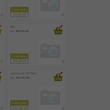
Cena netto
57,65 zł
shaft
Kat.:
RAC-PG-66
Cena netto
63,78 zł
universal joint 3/8+70mm
Kat.:
RAC-PL-101
Cena netto
157,16 zł