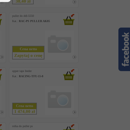
38,40 zł
puller do ddl-5550
Kat.:
RAC-PS PULLER AK85
Cena netto
Zapytaj o cenę
upper tape feeder
Kat.:
RACING-TFU-15-8
Cena netto
1 474,00 zł
rolka do puller ps