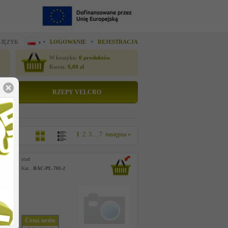
 JĘZYK
LOGOWANIE
REJESTRACJA
W koszyku:
0
produktów
Kwota:
0,00
zł
RZEPY VELCRO
1
2
3
...
7
następna »
stud
Kat.:
RAC-PL-701-2
Cena netto