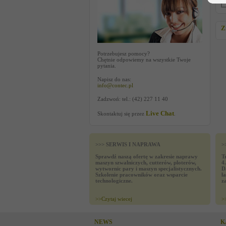
Z
Potrzebujesz pomocy?
Chętnie odpowiemy na wszystkie Twoje
pytania.
Napisz do nas:
info@contec.pl
Zadzwoń: tel.: (42) 227 11 40
Live Chat
Skontaktuj się przez
.
>>> SERWIS I NAPRAWA
>
Sprawdź naszą ofertę w zakresie naprawy
T
maszyn szwalniczych, cutterów, ploterów,
4
wytwornic pary i maszyn specjalistycznych.
D
Szkolenie pracowników oraz wsparcie
ł
technologiczne.
z
>>
Czytaj wiecej
>
NEWS
K