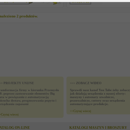
Zapytaj o cenę
979,64 zł
naleziono 2 produktów.
>> PROJEKTY UNIJNE
>>> ZOBACZ WIDEO
ransformacja firmy w kierunku Przemysłu
Sprawdź nasz kanał You Tube żeby zobacz
.0. poprzez zastosowanie elementów Big
jak działają urządzenia z naszej oferty:
ata w powiązaniu z automatyzacją
maszyny i automaty szwalnicze,
ańcucha dostaw, prognozowania popytu i
prasowalnicze, cuttery oraz urządzenia
arządzania zapasami
automatyzujące produkcje.
>>
Czytaj wiecej
>
Czytaj wiecej
ATALOG ON-LINE
KATALOGI MASZYN I BROSZURY