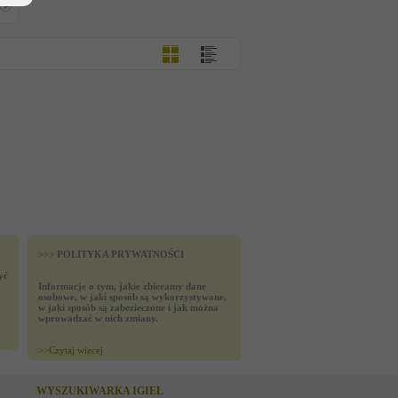
>>> POLITYKA PRYWATNOŚCI
yć
Informacje o tym, jakie zbieramy dane
osobowe, w jaki sposób są wykorzystywane,
w jaki sposób są zabezieczone i jak można
wprowadzać w nich zmiany.
>>
Czytaj wiecej
WYSZUKIWARKA IGIEŁ