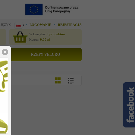
 JĘZYK
LOGOWANIE
REJESTRACJA
W koszyku:
0
produktów
Kwota:
0,00
zł
RZEPY VELCRO