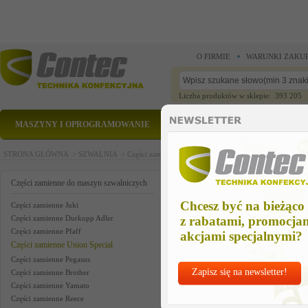
O FIRMIE
WARUNKI ZAKU
Liczba produktów w sklepie: 393 205
MASZYNY I OPROGRAMOWANIE
CZĘŚCI ZAMIENNE
STRONA GŁÓWNA >
SZWALNIA >
Części zamienne do maszyn szwalniczych >
Części zam
cov thd trimmer us
Części zamienne do maszyn szwalniczych
Chcesz być na bieżąco
Części zamienne Juki
Części zamienne Durkopp Adler
z rabatami, promocja
Części zamienne Pfaff
akcjami specjalnymi?
Części zamienne Union Special
Części zamienne Pegasus
Zapisz się na newsletter!
Części zamienne Brother
Części zamienne Yamato
Części zamienne Reece