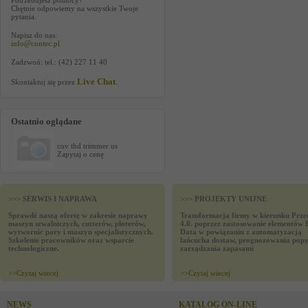
Potrzebujesz pomocy?
Chętnie odpowiemy na wszystkie Twoje
pytania.
Napisz do nas:
info@contec.pl
Zadzwoń: tel.: (42) 227 11 40
Live Chat
Skontaktuj się przez
.
Ostatnio oglądane
cov thd trimmer us
Zapytaj o cenę
>>> SERWIS I NAPRAWA
>>> PROJEKTY UNIJNE
Sprawdź naszą ofertę w zakresie naprawy
Transformacja firmy w kierunku Prze
maszyn szwalniczych, cutterów, ploterów,
4.0. poprzez zastosowanie elementów 
wytwornic pary i maszyn specjalistycznych.
Data w powiązaniu z automatyzacją
Szkolenie pracowników oraz wsparcie
łańcucha dostaw, prognozowania popy
technologiczne.
zarządzania zapasami
>>
Czytaj wiecej
>>
Czytaj wiecej
NEWS
KATALOG ON-LINE