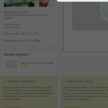
Potrzebujesz pomocy?
Chętnie odpowiemy na wszystkie Twoje
pytania.
Napisz do nas:
info@contec.pl
Zadzwoń: tel.: (42) 227 11 40
Live Chat
Skontaktuj się przez
.
Ostatnio oglądane
main switch with splash guard
75,56 zł
>>> SERWIS I NAPRAWA
>>> PROJEKTY UNIJNE
Sprawdź naszą ofertę w zakresie naprawy
Transformacja firmy w kierunku Prze
maszyn szwalniczych, cutterów, ploterów,
4.0. poprzez zastosowanie elementów 
wytwornic pary i maszyn specjalistycznych.
Data w powiązaniu z automatyzacją
Szkolenie pracowników oraz wsparcie
łańcucha dostaw, prognozowania popy
technologiczne.
zarządzania zapasami
>>
Czytaj wiecej
>>
Czytaj wiecej