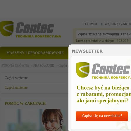
O FIRMIE
WARUNKI ZAKU
Liczba produktów w sklepie: 393 205
MASZYNY I OPROGRAMOWANIE
CZĘŚCI ZAMIENNE
STRONA GŁÓWNA >
PRASOWANIE >
Części zamienne >
Części zamienne >
main switch 
main switch with splash guard
Części zamienne
Chcesz być na bieżąco
Części zamienne
z rabatami, promocja
akcjami specjalnymi?
POMOC W ZAKUPACH
Zapisz się na newsletter!