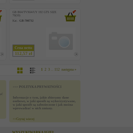
GB B64/TVX64/UY 192 GTS SIZE
70(10)
Kat.:
GB-700732
Cena netto
112,57 zł
1
2
3
...
112
następna »
>>> POLITYKA PRYWATNOŚCI
yć
Informacje o tym, jakie zbieramy dane
osobowe, w jaki sposób są wykorzystywane,
w jaki sposób są zabezieczone i jak można
wprowadzać w nich zmiany.
>>
Czytaj wiecej
WYSZUKIWARKA IGIEŁ