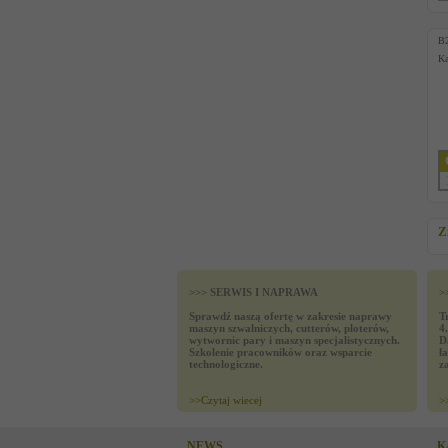
B
Ka
Z
>>> SERWIS I NAPRAWA
>
Sprawdź naszą ofertę w zakresie naprawy
T
maszyn szwalniczych, cutterów, ploterów,
4
wytwornic pary i maszyn specjalistycznych.
D
Szkolenie pracowników oraz wsparcie
ł
technologiczne.
z
>>
Czytaj wiecej
>
NEWS
K