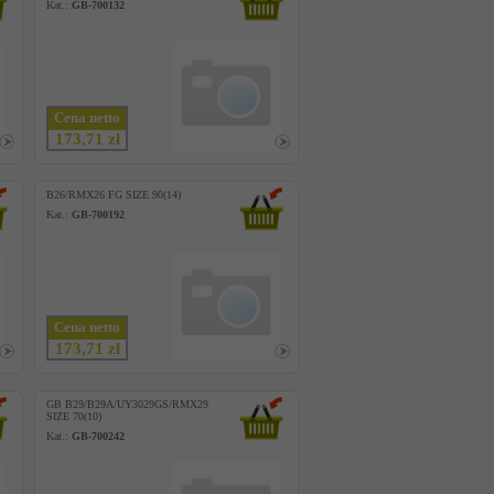
Kat.:
GB-700132
Cena netto
173,71 zł
B26/RMX26 FG SIZE 90(14)
Kat.:
GB-700192
Cena netto
173,71 zł
GB B29/B29A/UY3029GS/RMX29
SIZE 70(10)
Kat.:
GB-700242