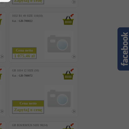
Zapytaj o cenę
1032 B1 49 SIZE 110(18)
Kat.:
GB-700022
Cena netto
1 075,46 zł
GB 1014 12 SIZE (16)
Kat.:
GB-700072
Cena netto
Zapytaj o cenę
GB B26/RMX26 SIZE 90(14)