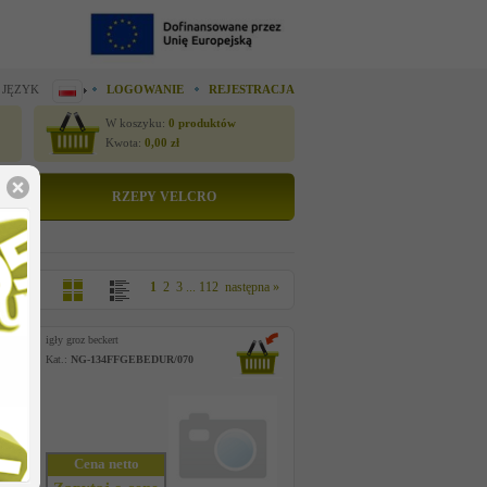
 JĘZYK
LOGOWANIE
REJESTRACJA
W koszyku:
0
produktów
Kwota:
0,00
zł
RZEPY VELCRO
1
2
3
...
112
następna »
igły groz beckert
Kat.:
NG-134FFGEBEDUR/070
Cena netto