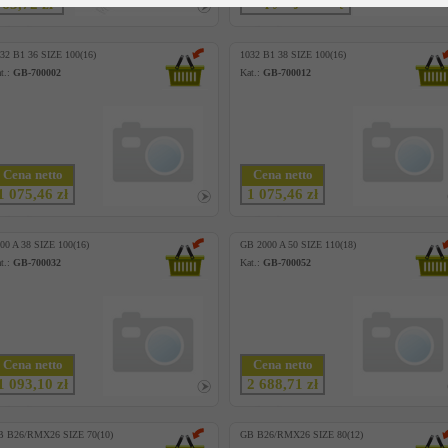
Zapytaj o cenę
63,72 zł
32 B1 36 SIZE 100(16)
1032 B1 38 SIZE 100(16)
t.:
GB-700002
Kat.:
GB-700012
Cena netto
Cena netto
1 075,46 zł
1 075,46 zł
00 A 38 SIZE 100(16)
GB 2000 A 50 SIZE 110(18)
t.:
GB-700032
Kat.:
GB-700052
Cena netto
Cena netto
1 093,10 zł
2 688,71 zł
B B26/RMX26 SIZE 70(10)
GB B26/RMX26 SIZE 80(12)