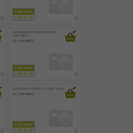
Cena netto
130,43 zł
GB B29/B29A/UY3029GS/RMX29
SIZE 100(16)
Kat.:
GB-700272
Cena netto
130,43 zł
B29/B29A/UY3029GHS FG SIZE 70(10)
Kat.:
GB-700312
Cena netto
130,56 zł