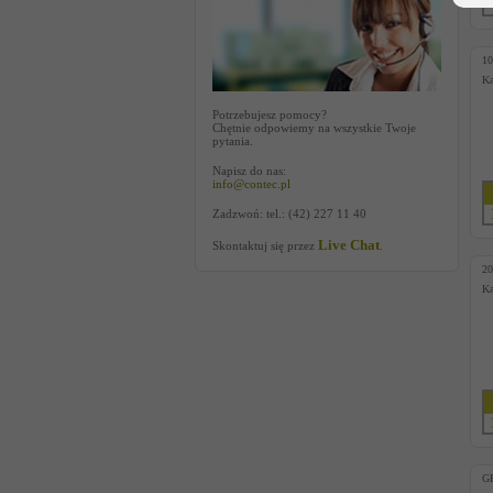
10
Ka
Potrzebujesz pomocy?
Chętnie odpowiemy na wszystkie Twoje
pytania.
Napisz do nas:
info@contec.pl
Zadzwoń: tel.: (42) 227 11 40
Live Chat
Skontaktuj się przez
.
20
Ka
G