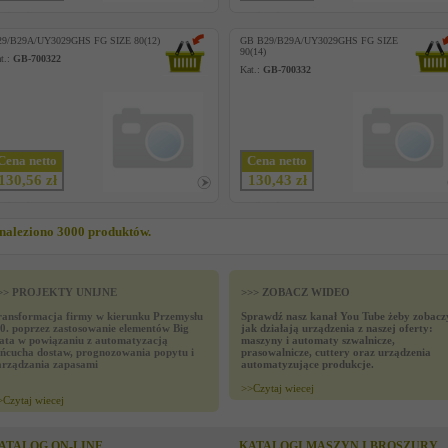
29/B29A/UY3029GHS FG SIZE 80(12)
GB B29/B29A/UY3029GHS FG SIZE
90(14)
t.:
GB-700322
Kat.:
GB-700332
Cena netto
Cena netto
130,56 zł
130,43 zł
naleziono 3000 produktów.
>> PROJEKTY UNIJNE
>>> ZOBACZ WIDEO
ransformacja firmy w kierunku Przemysłu
Sprawdź nasz kanał You Tube żeby zobacz
.0. poprzez zastosowanie elementów Big
jak działają urządzenia z naszej oferty:
ata w powiązaniu z automatyzacją
maszyny i automaty szwalnicze,
ańcucha dostaw, prognozowania popytu i
prasowalnicze, cuttery oraz urządzenia
arządzania zapasami
automatyzujące produkcje.
>>
Czytaj wiecej
>
Czytaj wiecej
ATALOG ON-LINE
KATALOGI MASZYN I BROSZURY