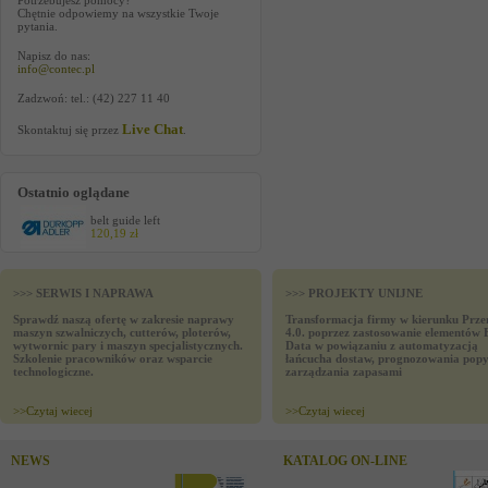
Potrzebujesz pomocy?
Chętnie odpowiemy na wszystkie Twoje
pytania.
Napisz do nas:
info@contec.pl
Zadzwoń: tel.: (42) 227 11 40
Live Chat
Skontaktuj się przez
.
Ostatnio oglądane
belt guide left
120,19 zł
>>> SERWIS I NAPRAWA
>>> PROJEKTY UNIJNE
Sprawdź naszą ofertę w zakresie naprawy
Transformacja firmy w kierunku Prze
maszyn szwalniczych, cutterów, ploterów,
4.0. poprzez zastosowanie elementów 
wytwornic pary i maszyn specjalistycznych.
Data w powiązaniu z automatyzacją
Szkolenie pracowników oraz wsparcie
łańcucha dostaw, prognozowania popy
technologiczne.
zarządzania zapasami
>>
Czytaj wiecej
>>
Czytaj wiecej
NEWS
KATALOG ON-LINE