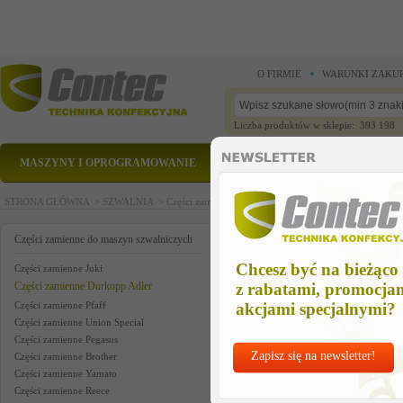
O FIRMIE
WARUNKI ZAKU
Liczba produktów w sklepie: 393 198
MASZYNY I OPROGRAMOWANIE
CZĘŚCI ZAMIENNE
STRONA GŁÓWNA >
SZWALNIA >
Części zamienne do maszyn szwalniczych >
Części zam
bolt, stud
Części zamienne do maszyn szwalniczych
Chcesz być na bieżąco
Części zamienne Juki
Części zamienne Durkopp Adler
z rabatami, promocja
Części zamienne Pfaff
akcjami specjalnymi?
Części zamienne Union Special
Części zamienne Pegasus
Zapisz się na newsletter!
Części zamienne Brother
Części zamienne Yamato
Części zamienne Reece