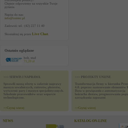
Potrzebujesz pomocy?
Chętnie odpowiemy na wszystkie Twoje
pytania.
Napisz do nas:
info@contec.pl
Zadzwoń: tel.: (42) 227 11 40
Live Chat
Skontaktuj się przez
.
Ostatnio oglądane
bolt, stud
71,20 zł
>>> SERWIS I NAPRAWA
>>> PROJEKTY UNIJNE
Sprawdź naszą ofertę w zakresie naprawy
Transformacja firmy w kierunku Prze
maszyn szwalniczych, cutterów, ploterów,
4.0. poprzez zastosowanie elementów 
wytwornic pary i maszyn specjalistycznych.
Data w powiązaniu z automatyzacją
Szkolenie pracowników oraz wsparcie
łańcucha dostaw, prognozowania popy
technologiczne.
zarządzania zapasami
>>
Czytaj wiecej
>>
Czytaj wiecej
NEWS
KATALOG ON-LINE