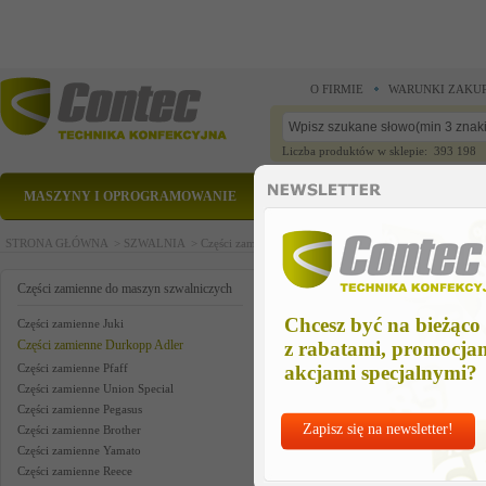
O FIRMIE
WARUNKI ZAKU
Liczba produktów w sklepie: 393 198
MASZYNY I OPROGRAMOWANIE
CZĘŚCI ZAMIENNE
STRONA GŁÓWNA >
SZWALNIA >
Części zamienne do maszyn szwalniczych >
Części zam
thread take-up leve
Części zamienne do maszyn szwalniczych
Chcesz być na bieżąco
Części zamienne Juki
Części zamienne Durkopp Adler
z rabatami, promocja
Części zamienne Pfaff
akcjami specjalnymi?
Części zamienne Union Special
Części zamienne Pegasus
Zapisz się na newsletter!
Części zamienne Brother
Części zamienne Yamato
Części zamienne Reece