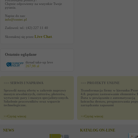
Potrzebujesz pomocy?
Chętnie odpowiemy na wszystkie Twoje
pytania.
Napisz do nas:
info@contec.pl
Zadzwoń: tel.: (42) 227 11 40
Live Chat
Skontaktuj się przez
.
Ostatnio oglądane
thread take-up leve
267,98 zł
>>> SERWIS I NAPRAWA
>>> PROJEKTY UNIJNE
Sprawdź naszą ofertę w zakresie naprawy
Transformacja firmy w kierunku Prze
maszyn szwalniczych, cutterów, ploterów,
4.0. poprzez zastosowanie elementów 
wytwornic pary i maszyn specjalistycznych.
Data w powiązaniu z automatyzacją
Szkolenie pracowników oraz wsparcie
łańcucha dostaw, prognozowania popy
technologiczne.
zarządzania zapasami
>>
Czytaj wiecej
>>
Czytaj wiecej
NEWS
KATALOG ON-LINE