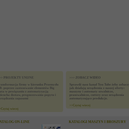
>> PROJEKTY UNIJNE
>>> ZOBACZ WIDEO
ransformacja firmy w kierunku Przemysłu
Sprawdź nasz kanał You Tube żeby zobacz
.0. poprzez zastosowanie elementów Big
jak działają urządzenia z naszej oferty:
ata w powiązaniu z automatyzacją
maszyny i automaty szwalnicze,
ańcucha dostaw, prognozowania popytu i
prasowalnicze, cuttery oraz urządzenia
arządzania zapasami
automatyzujące produkcje.
>>
Czytaj wiecej
>
Czytaj wiecej
ATALOG ON-LINE
KATALOGI MASZYN I BROSZURY