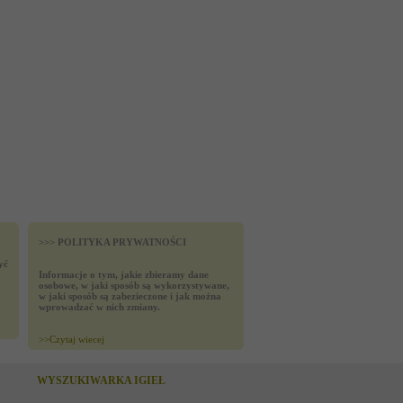
>>> POLITYKA PRYWATNOŚCI
yć
Informacje o tym, jakie zbieramy dane
osobowe, w jaki sposób są wykorzystywane,
w jaki sposób są zabezieczone i jak można
wprowadzać w nich zmiany.
>>
Czytaj wiecej
WYSZUKIWARKA IGIEŁ