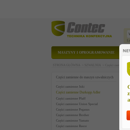
Li
MASZYNY I OPROGRAMOWANIE
STRONA GŁÓWNA >
SZWALNIA >
Części zamienne 
a
Części zamienne do maszyn szwalniczych
C
Części zamienne Juki
Części zamienne Durkopp Adler
z
Części zamienne Pfaff
a
Części zamienne Union Special
Części zamienne Pegasus
Części zamienne Brother
Części zamienne Yamato
Części zamienne Reece