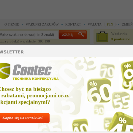
O FIRMIE
WARUNKI ZAKUPÓW
KONTAKT
WALUTA
PLN
ZMIEŃ
W schowku:
0 produktów
czba produktów w sklepie: 393 198
CZĘŚCI ZAMIENNE
IGŁY I AKCESORIA
do maszyn szwalniczych >
Części zamienne Durkopp Adler >
adjusting plate
djusting plate
hcesz być na bieżąco
Cena ne
 rabatami, promocjami oraz
Zapytaj o
kcjami specjalnymi?
Zapisz się na newsletter!
Nr kat:
D-0510
Ile sztuk z