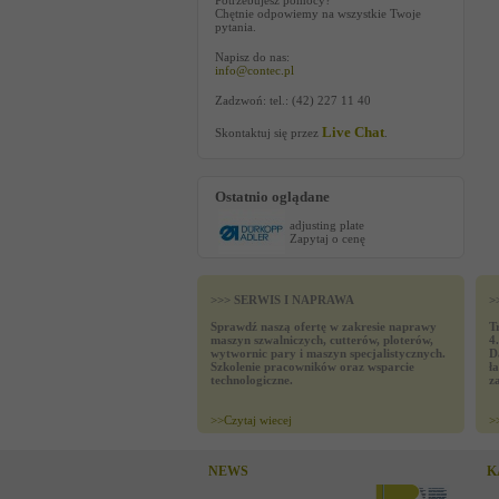
Potrzebujesz pomocy?
Chętnie odpowiemy na wszystkie Twoje
pytania.
Napisz do nas:
info@contec.pl
Zadzwoń: tel.: (42) 227 11 40
Live Chat
Skontaktuj się przez
.
Ostatnio oglądane
adjusting plate
Zapytaj o cenę
>>> SERWIS I NAPRAWA
>
Sprawdź naszą ofertę w zakresie naprawy
T
maszyn szwalniczych, cutterów, ploterów,
4
wytwornic pary i maszyn specjalistycznych.
D
Szkolenie pracowników oraz wsparcie
ł
technologiczne.
z
>>
Czytaj wiecej
>
NEWS
K