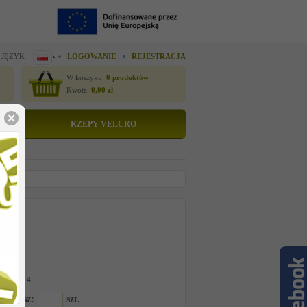
 JĘZYK
LOGOWANIE
REJESTRACJA
W koszyku:
0
produktów
Kwota:
0,00
zł
RZEPY VELCRO
tto
 cenę
-D281214
amawiasz:
szt.