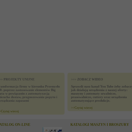
>> PROJEKTY UNIJNE
>>> ZOBACZ WIDEO
ransformacja firmy w kierunku Przemysłu
Sprawdź nasz kanał You Tube żeby zobacz
.0. poprzez zastosowanie elementów Big
jak działają urządzenia z naszej oferty:
ata w powiązaniu z automatyzacją
maszyny i automaty szwalnicze,
ańcucha dostaw, prognozowania popytu i
prasowalnicze, cuttery oraz urządzenia
arządzania zapasami
automatyzujące produkcje.
>>
Czytaj wiecej
>
Czytaj wiecej
ATALOG ON-LINE
KATALOGI MASZYN I BROSZURY