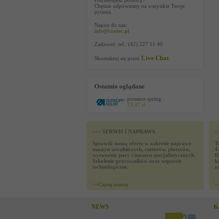
Potrzebujesz pomocy?
Chętnie odpowiemy na wszystkie Twoje
pytania.
Napisz do nas:
info@contec.pl
Zadzwoń: tel.: (42) 227 11 40
Live Chat
Skontaktuj się przez
.
Ostatnio oglądane
pressure spring
23,47 zł
>>> SERWIS I NAPRAWA
>
Sprawdź naszą ofertę w zakresie naprawy
T
maszyn szwalniczych, cutterów, ploterów,
4
wytwornic pary i maszyn specjalistycznych.
D
Szkolenie pracowników oraz wsparcie
ł
technologiczne.
z
>>
Czytaj wiecej
>
NEWS
K