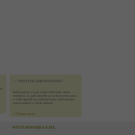
>>> POLITYKA PRYWATNOŚCI
yć
Informacje o tym, jakie zbieramy dane
osobowe, w jaki sposób są wykorzystywane,
w jaki sposób są zabezieczone i jak można
wprowadzać w nich zmiany.
>>
Czytaj wiecej
WYSZUKIWARKA IGIEŁ