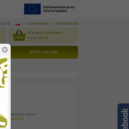
 JĘZYK
LOGOWANIE
REJESTRACJA
W koszyku:
0
produktów
Kwota:
0,00
zł
RZEPY VELCRO
to
zł
ać z dodatkowych rabatów?
 po
zalogowaniu
!