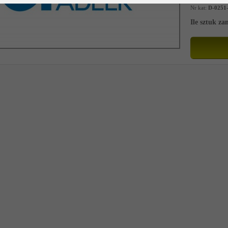
Nr kat:
D-0251
Ile sztuk z