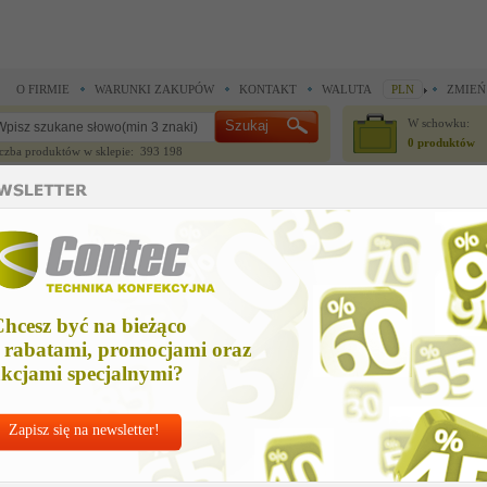
O FIRMIE
WARUNKI ZAKUPÓW
KONTAKT
WALUTA
PLN
ZMIEŃ
W schowku:
0 produktów
czba produktów w sklepie: 393 198
CZĘŚCI ZAMIENNE
IGŁY I AKCESORIA
do maszyn szwalniczych >
Części zamienne Durkopp Adler >
pressure spring
ressure spring
hcesz być na bieżąco
Cena net
 rabatami, promocjami oraz
23,47 
kcjami specjalnymi?
Zapisz się na newsletter!
Chcesz korzyst
Najlepsze
ceny