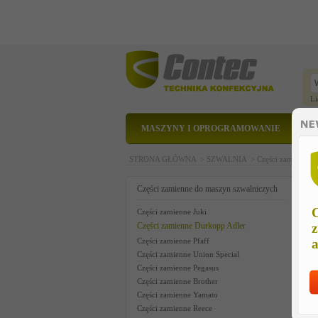
Li
MASZYNY I OPROGRAMOWANIE
STRONA GŁÓWNA >
SZWALNIA >
Części zamienne 
p
Części zamienne do maszyn szwalniczych
C
Części zamienne Juki
Części zamienne Durkopp Adler
z
Części zamienne Pfaff
a
Części zamienne Union Special
Części zamienne Pegasus
Części zamienne Brother
Części zamienne Yamato
Części zamienne Reece