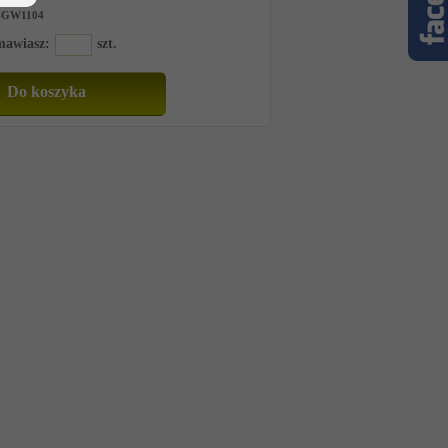
-GW1104
amawiasz:
szt.