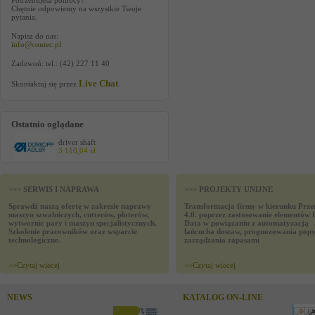
Potrzebujesz pomocy?
Chętnie odpowiemy na wszystkie Twoje
pytania.
Napisz do nas:
info@contec.pl
Zadzwoń: tel.: (42) 227 11 40
Live Chat
Skontaktuj się przez
.
Ostatnio oglądane
driver shaft
3 110,04 zł
>>> SERWIS I NAPRAWA
>>> PROJEKTY UNIJNE
Sprawdź naszą ofertę w zakresie naprawy
Transformacja firmy w kierunku Prze
maszyn szwalniczych, cutterów, ploterów,
4.0. poprzez zastosowanie elementów 
wytwornic pary i maszyn specjalistycznych.
Data w powiązaniu z automatyzacją
Szkolenie pracowników oraz wsparcie
łańcucha dostaw, prognozowania popy
technologiczne.
zarządzania zapasami
>>
Czytaj wiecej
>>
Czytaj wiecej
NEWS
KATALOG ON-LINE