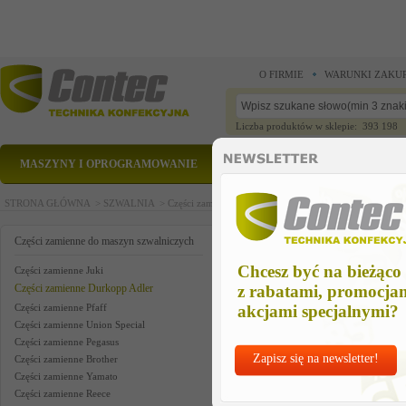
O FIRMIE
WARUNKI ZAKU
Liczba produktów w sklepie: 393 198
MASZYNY I OPROGRAMOWANIE
CZĘŚCI ZAMIENNE
STRONA GŁÓWNA >
SZWALNIA >
Części zamienne do maszyn szwalniczych >
Części zam
driver shaft
Części zamienne do maszyn szwalniczych
Chcesz być na bieżąco
Części zamienne Juki
Części zamienne Durkopp Adler
z rabatami, promocja
Części zamienne Pfaff
akcjami specjalnymi?
Części zamienne Union Special
Części zamienne Pegasus
Zapisz się na newsletter!
Części zamienne Brother
Części zamienne Yamato
Części zamienne Reece