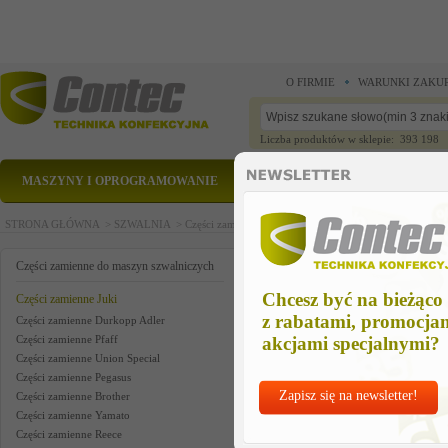
O FIRMIE
WARUNKI ZAKU
Liczba produktów w sklepie: 393 198
MASZYNY I OPROGRAMOWANIE
CZĘŚCI ZAMIENNE
STRONA GŁÓWNA >
SZWALNIA >
Części zamienne do maszyn szwalniczych >
Części zam
led red
Części zamienne do maszyn szwalniczych
Chcesz być na bieżąco
Części zamienne Juki
z rabatami, promocja
Części zamienne Durkopp Adler
Części zamienne Pfaff
akcjami specjalnymi?
Części zamienne Union Special
Części zamienne Pegasus
Zapisz się na newsletter!
Części zamienne Brother
Części zamienne Yamato
Części zamienne Reece