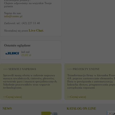
Potrzebujesz pomocy?
Chętnie odpowiemy na wszystkie Twoje
pytania.
Napisz do nas:
info@contec.pl
Zadzwoń: tel.: (42) 227 11 40
Live Chat
Skontaktuj się przez
.
Ostatnio oglądane
led red
23,02 zł
>>> SERWIS I NAPRAWA
>>> PROJEKTY UNIJNE
Sprawdź naszą ofertę w zakresie naprawy
Transformacja firmy w kierunku Prze
maszyn szwalniczych, cutterów, ploterów,
4.0. poprzez zastosowanie elementów 
wytwornic pary i maszyn specjalistycznych.
Data w powiązaniu z automatyzacją
Szkolenie pracowników oraz wsparcie
łańcucha dostaw, prognozowania popy
technologiczne.
zarządzania zapasami
>>
Czytaj wiecej
>>
Czytaj wiecej
NEWS
KATALOG ON-LINE