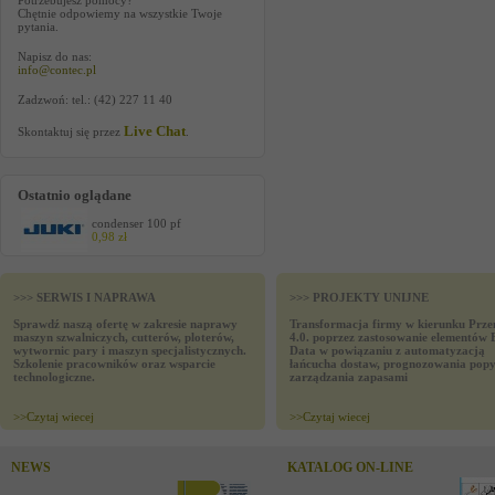
Potrzebujesz pomocy?
Chętnie odpowiemy na wszystkie Twoje
pytania.
Napisz do nas:
info@contec.pl
Zadzwoń: tel.: (42) 227 11 40
Live Chat
Skontaktuj się przez
.
Ostatnio oglądane
condenser 100 pf
0,98 zł
>>> SERWIS I NAPRAWA
>>> PROJEKTY UNIJNE
Sprawdź naszą ofertę w zakresie naprawy
Transformacja firmy w kierunku Prze
maszyn szwalniczych, cutterów, ploterów,
4.0. poprzez zastosowanie elementów 
wytwornic pary i maszyn specjalistycznych.
Data w powiązaniu z automatyzacją
Szkolenie pracowników oraz wsparcie
łańcucha dostaw, prognozowania popy
technologiczne.
zarządzania zapasami
>>
Czytaj wiecej
>>
Czytaj wiecej
NEWS
KATALOG ON-LINE