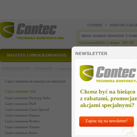
O FIRMIE
WARUNKI ZAKU
Liczba produktów w sklepie: 393 201
MASZYNY I OPROGRAMOWANIE
CZĘŚCI ZAMIENNE
STRONA GŁÓWNA >
SZWALNIA >
Części zamienne do maszyn szwalniczych >
Części zam
condenser 100 pf
Części zamienne do maszyn szwalniczych
Chcesz być na bieżąco
Części zamienne Juki
z rabatami, promocja
Części zamienne Durkopp Adler
Części zamienne Pfaff
akcjami specjalnymi?
Części zamienne Union Special
Części zamienne Pegasus
Zapisz się na newsletter!
Części zamienne Brother
Części zamienne Yamato
Części zamienne Reece