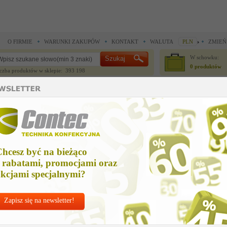
O FIRMIE
WARUNKI ZAKUPÓW
KONTAKT
WALUTA
PLN
ZMIEŃ
W schowku:
0 produktów
czba produktów w sklepie: 393 198
CZĘŚCI ZAMIENNE
IGŁY I AKCESORIA
do maszyn szwalniczych >
Części zamienne Juki >
hook shaft saddle, right
ook shaft saddle, right
hcesz być na bieżąco
Cena ne
 rabatami, promocjami oraz
947,58
kcjami specjalnymi?
Zapisz się na newsletter!
Chcesz korzyst
Najlepsze
ceny