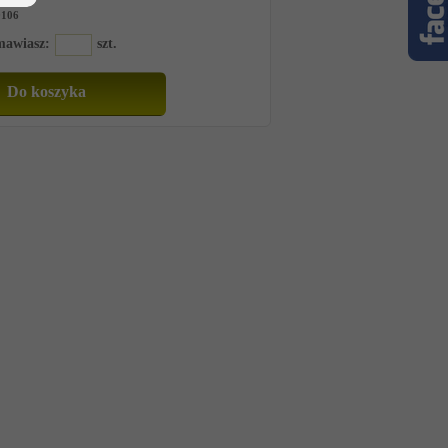
9106
amawiasz:
szt.