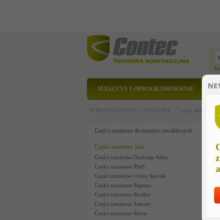
Li
MASZYNY I OPROGRAMOWANIE
STRONA GŁÓWNA >
SZWALNIA >
Części zamienne 
h
Części zamienne do maszyn szwalniczych
C
Części zamienne Juki
z
Części zamienne Durkopp Adler
Części zamienne Pfaff
a
Części zamienne Union Special
Części zamienne Pegasus
Części zamienne Brother
Części zamienne Yamato
Części zamienne Reece