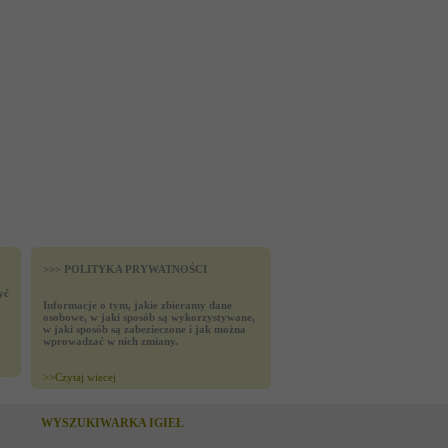
>>> POLITYKA PRYWATNOŚCI
yć
Informacje o tym, jakie zbieramy dane
osobowe, w jaki sposób są wykorzystywane,
w jaki sposób są zabezieczone i jak można
wprowadzać w nich zmiany.
>>
Czytaj wiecej
WYSZUKIWARKA IGIEŁ