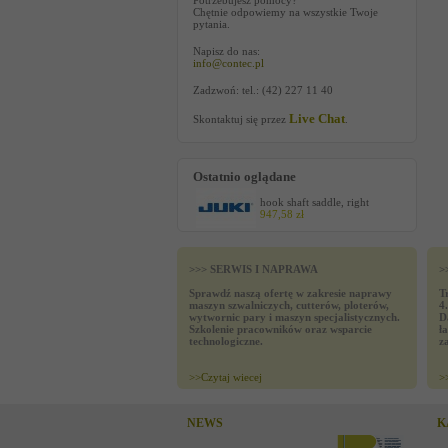
Potrzebujesz pomocy?
Chętnie odpowiemy na wszystkie Twoje
pytania.
Napisz do nas:
info@contec.pl
Zadzwoń: tel.: (42) 227 11 40
Live Chat
Skontaktuj się przez
.
Ostatnio oglądane
hook shaft saddle, right
947,58 zł
>>> SERWIS I NAPRAWA
>
Sprawdź naszą ofertę w zakresie naprawy
T
maszyn szwalniczych, cutterów, ploterów,
4
wytwornic pary i maszyn specjalistycznych.
D
Szkolenie pracowników oraz wsparcie
ł
technologiczne.
z
>>
Czytaj wiecej
>
NEWS
K