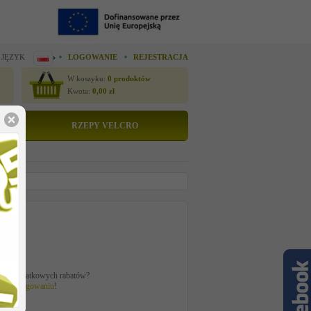
 JĘZYK
LOGOWANIE
REJESTRACJA
W koszyku:
0
produktów
Kwota:
0,00
zł
RZEPY VELCRO
tto
 zł
ać z dodatkowych rabatów?
 po
zalogowaniu
!