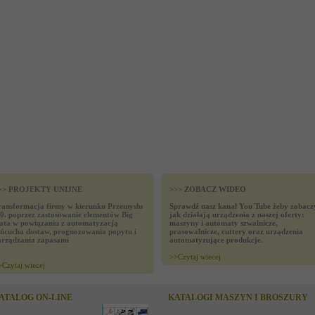
>> PROJEKTY UNIJNE
>>> ZOBACZ WIDEO
ransformacja firmy w kierunku Przemysłu
Sprawdź nasz kanał You Tube żeby zobacz
.0. poprzez zastosowanie elementów Big
jak działają urządzenia z naszej oferty:
ata w powiązaniu z automatyzacją
maszyny i automaty szwalnicze,
ańcucha dostaw, prognozowania popytu i
prasowalnicze, cuttery oraz urządzenia
arządzania zapasami
automatyzujące produkcje.
>>
Czytaj wiecej
>
Czytaj wiecej
ATALOG ON-LINE
KATALOGI MASZYN I BROSZURY