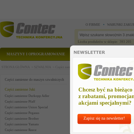
O FIRMIE
WARUNKI ZAKU
Liczba produktów w sklepie: 393 205
MASZYNY I OPROGRAMOWANIE
CZĘŚCI ZAMIENNE
STRONA GŁÓWNA >
SZWALNIA >
Części zamienne do maszyn szwalniczych >
Części zam
hook shaft saddle, left
Części zamienne do maszyn szwalniczych
Chcesz być na bieżąco
Części zamienne Juki
z rabatami, promocja
Części zamienne Durkopp Adler
Części zamienne Pfaff
akcjami specjalnymi?
Części zamienne Union Special
Części zamienne Pegasus
Zapisz się na newsletter!
Części zamienne Brother
Części zamienne Yamato
Części zamienne Reece