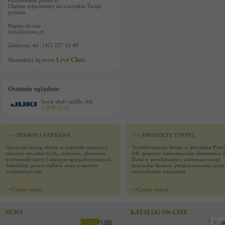
Potrzebujesz pomocy?
Chętnie odpowiemy na wszystkie Twoje
pytania.
Napisz do nas:
info@contec.pl
Zadzwoń: tel.: (42) 227 11 40
Live Chat
Skontaktuj się przez
.
Ostatnio oglądane
hook shaft saddle, left
1 078,55 zł
>>> SERWIS I NAPRAWA
>>> PROJEKTY UNIJNE
Sprawdź naszą ofertę w zakresie naprawy
Transformacja firmy w kierunku Prze
maszyn szwalniczych, cutterów, ploterów,
4.0. poprzez zastosowanie elementów 
wytwornic pary i maszyn specjalistycznych.
Data w powiązaniu z automatyzacją
Szkolenie pracowników oraz wsparcie
łańcucha dostaw, prognozowania popy
technologiczne.
zarządzania zapasami
>>
Czytaj wiecej
>>
Czytaj wiecej
NEWS
KATALOG ON-LINE