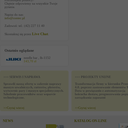
Potrzebujesz pomocy?
Chętnie odpowiemy na wszystkie Twoje
pytania.
Napisz do nas:
info@contec.pl
Zadzwoń: tel.: (42) 227 11 40
Live Chat
Skontaktuj się przez
.
Ostatnio oglądane
needle bar , lh-1152
143,70 zł
>>> SERWIS I NAPRAWA
>>> PROJEKTY UNIJNE
Sprawdź naszą ofertę w zakresie naprawy
Transformacja firmy w kierunku Prze
maszyn szwalniczych, cutterów, ploterów,
4.0. poprzez zastosowanie elementów 
wytwornic pary i maszyn specjalistycznych.
Data w powiązaniu z automatyzacją
Szkolenie pracowników oraz wsparcie
łańcucha dostaw, prognozowania popy
technologiczne.
zarządzania zapasami
>>
Czytaj wiecej
>>
Czytaj wiecej
NEWS
KATALOG ON-LINE