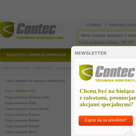
O FIRMIE
WARUNKI ZAKU
Liczba produktów w sklepie: 393 198
MASZYNY I OPROGRAMOWANIE
CZĘŚCI ZAMIENNE
STRONA GŁÓWNA >
SZWALNIA >
Części zamienne do maszyn szwalniczych >
Części zam
needle bar , lh-1152
Części zamienne do maszyn szwalniczych
Chcesz być na bieżąco
Części zamienne Juki
z rabatami, promocja
Części zamienne Durkopp Adler
Części zamienne Pfaff
akcjami specjalnymi?
Części zamienne Union Special
Części zamienne Pegasus
Zapisz się na newsletter!
Części zamienne Brother
Części zamienne Yamato
Części zamienne Reece