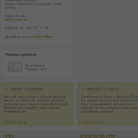
Potrzebujesz pomocy?
Chętnie odpowiemy na wszystkie Twoje
pytania.
Napisz do nas:
info@contec.pl
Zadzwoń: tel.: (42) 227 11 40
Live Chat
Skontaktuj się przez
.
Ostatnio oglądane
kit of parts us
Zapytaj o cenę
>>> SERWIS I NAPRAWA
>>> PROJEKTY UNIJNE
Sprawdź naszą ofertę w zakresie naprawy
Transformacja firmy w kierunku Prze
maszyn szwalniczych, cutterów, ploterów,
4.0. poprzez zastosowanie elementów 
wytwornic pary i maszyn specjalistycznych.
Data w powiązaniu z automatyzacją
Szkolenie pracowników oraz wsparcie
łańcucha dostaw, prognozowania popy
technologiczne.
zarządzania zapasami
>>
Czytaj wiecej
>>
Czytaj wiecej
NEWS
KATALOG ON-LINE