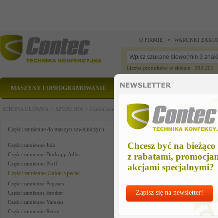
O FIRMIE
WARUNKI ZAKU
Liczba produktów w sklepie: 393 205
MASZYNY I OPROGRAMOWANIE
CZĘŚCI ZAMIENNE
STRONA GŁÓWNA >
SZWALNIA >
Części zamienne do maszyn szwalniczych >
Części zam
kit of parts us
Części zamienne do maszyn szwalniczych
Chcesz być na bieżąco
Części zamienne Juki
Części zamienne Durkopp Adler
z rabatami, promocja
Części zamienne Pfaff
akcjami specjalnymi?
Części zamienne Union Special
Części zamienne Pegasus
Zapisz się na newsletter!
Części zamienne Brother
Części zamienne Yamato
Części zamienne Reece