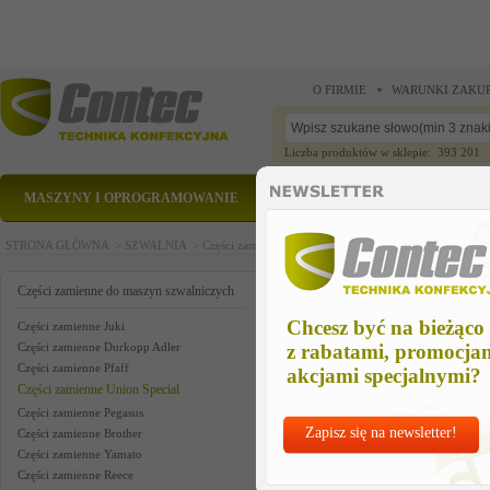
O FIRMIE
WARUNKI ZAKU
Liczba produktów w sklepie: 393 201
MASZYNY I OPROGRAMOWANIE
CZĘŚCI ZAMIENNE
STRONA GŁÓWNA >
SZWALNIA >
Części zamienne do maszyn szwalniczych >
Części zam
paper tape puller us
Części zamienne do maszyn szwalniczych
Chcesz być na bieżąco
Części zamienne Juki
Części zamienne Durkopp Adler
z rabatami, promocja
Części zamienne Pfaff
akcjami specjalnymi?
Części zamienne Union Special
Części zamienne Pegasus
Zapisz się na newsletter!
Części zamienne Brother
Części zamienne Yamato
Części zamienne Reece