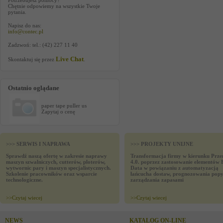
Potrzebujesz pomocy?
Chętnie odpowiemy na wszystkie Twoje
pytania.
Napisz do nas:
info@contec.pl
Zadzwoń: tel.: (42) 227 11 40
Live Chat
Skontaktuj się przez
.
Ostatnio oglądane
paper tape puller us
Zapytaj o cenę
>>> SERWIS I NAPRAWA
>>> PROJEKTY UNIJNE
Sprawdź naszą ofertę w zakresie naprawy
Transformacja firmy w kierunku Prze
maszyn szwalniczych, cutterów, ploterów,
4.0. poprzez zastosowanie elementów 
wytwornic pary i maszyn specjalistycznych.
Data w powiązaniu z automatyzacją
Szkolenie pracowników oraz wsparcie
łańcucha dostaw, prognozowania popy
technologiczne.
zarządzania zapasami
>>
Czytaj wiecej
>>
Czytaj wiecej
NEWS
KATALOG ON-LINE