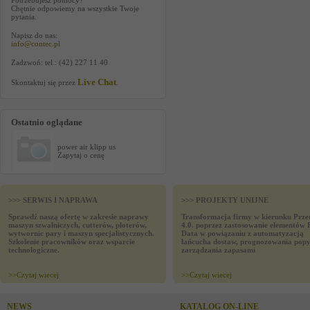
Potrzebujesz pomocy?
Chętnie odpowiemy na wszystkie Twoje
pytania.
Napisz do nas:
info@contec.pl
Zadzwoń: tel.: (42) 227 11 40
Live Chat
Skontaktuj się przez
.
Ostatnio oglądane
power air klipp us
Zapytaj o cenę
>>> SERWIS I NAPRAWA
>>> PROJEKTY UNIJNE
Sprawdź naszą ofertę w zakresie naprawy
Transformacja firmy w kierunku Prze
maszyn szwalniczych, cutterów, ploterów,
4.0. poprzez zastosowanie elementów 
wytwornic pary i maszyn specjalistycznych.
Data w powiązaniu z automatyzacją
Szkolenie pracowników oraz wsparcie
łańcucha dostaw, prognozowania popy
technologiczne.
zarządzania zapasami
>>
Czytaj wiecej
>>
Czytaj wiecej
NEWS
KATALOG ON-LINE