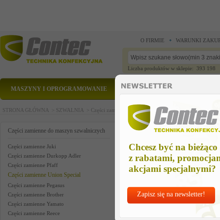
O FIRMIE
WARUNKI ZAKU
Liczba produktów w sklepie: 393 198
MASZYNY I OPROGRAMOWANIE
CZĘŚCI ZAMIENNE
STRONA GŁÓWNA >
SZWALNIA >
Części zamienne do maszyn szwalniczych >
Części zam
power air klipp us
Części zamienne do maszyn szwalniczych
Chcesz być na bieżąco
Części zamienne Juki
Części zamienne Durkopp Adler
z rabatami, promocja
Części zamienne Pfaff
akcjami specjalnymi?
Części zamienne Union Special
Części zamienne Pegasus
Zapisz się na newsletter!
Części zamienne Brother
Części zamienne Yamato
Części zamienne Reece