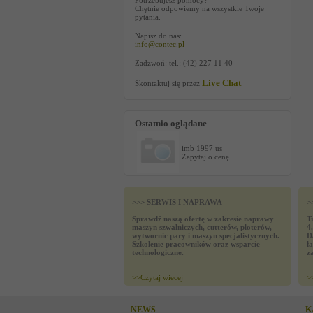
Potrzebujesz pomocy?
Chętnie odpowiemy na wszystkie Twoje
pytania.
Napisz do nas:
info@contec.pl
Zadzwoń: tel.: (42) 227 11 40
Live Chat
Skontaktuj się przez
.
Ostatnio oglądane
imb 1997 us
Zapytaj o cenę
>>> SERWIS I NAPRAWA
>
Sprawdź naszą ofertę w zakresie naprawy
T
maszyn szwalniczych, cutterów, ploterów,
4
wytwornic pary i maszyn specjalistycznych.
D
Szkolenie pracowników oraz wsparcie
ł
technologiczne.
z
>>
Czytaj wiecej
>
NEWS
K