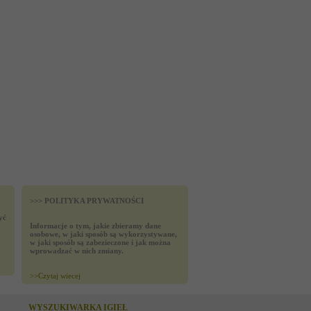
>>> POLITYKA PRYWATNOŚCI
yć
Informacje o tym, jakie zbieramy dane
osobowe, w jaki sposób są wykorzystywane,
w jaki sposób są zabezieczone i jak można
wprowadzać w nich zmiany.
>>
Czytaj wiecej
WYSZUKIWARKA IGIEŁ