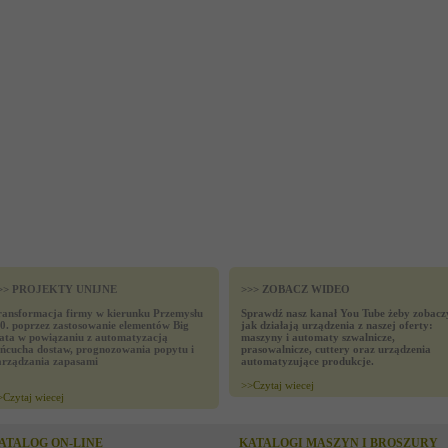
>> PROJEKTY UNIJNE
>>> ZOBACZ WIDEO
ransformacja firmy w kierunku Przemysłu
Sprawdź nasz kanał You Tube żeby zobacz
.0. poprzez zastosowanie elementów Big
jak działają urządzenia z naszej oferty:
ata w powiązaniu z automatyzacją
maszyny i automaty szwalnicze,
ańcucha dostaw, prognozowania popytu i
prasowalnicze, cuttery oraz urządzenia
arządzania zapasami
automatyzujące produkcje.
>>
Czytaj wiecej
>
Czytaj wiecej
ATALOG ON-LINE
KATALOGI MASZYN I BROSZURY