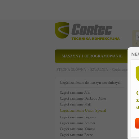
Li
MASZYNY I OPROGRAMOWANIE
STRONA GŁÓWNA >
SZWALNIA >
Części zamienne 
i
Części zamienne do maszyn szwalniczych
C
Części zamienne Juki
Części zamienne Durkopp Adler
z
Części zamienne Pfaff
a
Części zamienne Union Special
Części zamienne Pegasus
Części zamienne Brother
Części zamienne Yamato
Części zamienne Reece