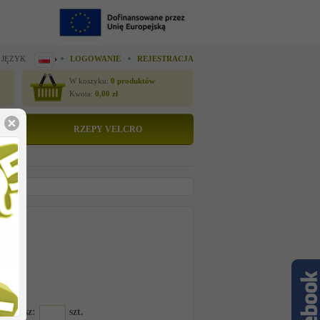
 JĘZYK
LOGOWANIE
REJESTRACJA
W koszyku:
0
produktów
Kwota:
0,00
zł
RZEPY VELCRO
tto
 cenę
6A30
amawiasz:
szt.