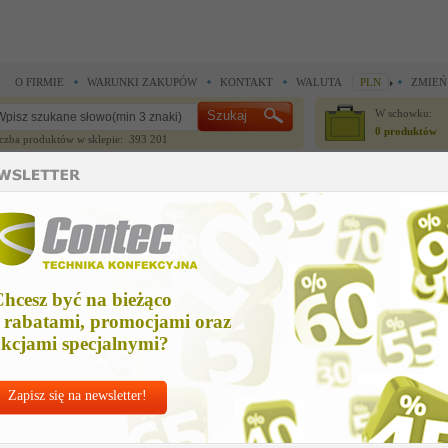
O FIRMIE
WARUNKI ZAKUPÓW
KONTAKT
WALUTA
PLN
ZMIEŃ
W schowku:
0 produktów
czba produktów w sklepie: 393 201
CZĘŚCI ZAMIENNE
IGŁY I AKCESORIA
do maszyn szwalniczych >
Części zamienne Union Special >
imb 1997 us
mb 1997 us
hcesz być na bieżąco
Cena ne
 rabatami, promocjami oraz
Zapytaj o
kcjami specjalnymi?
Zapisz się na newsletter!
Nr kat:
U-2993
Ile sztuk z