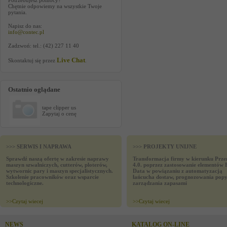
Potrzebujesz pomocy?
Chętnie odpowiemy na wszystkie Twoje
pytania.
Napisz do nas:
info@contec.pl
Zadzwoń: tel.: (42) 227 11 40
Live Chat
Skontaktuj się przez
.
Ostatnio oglądane
tape clipper us
Zapytaj o cenę
>>> SERWIS I NAPRAWA
>>> PROJEKTY UNIJNE
Sprawdź naszą ofertę w zakresie naprawy
Transformacja firmy w kierunku Prze
maszyn szwalniczych, cutterów, ploterów,
4.0. poprzez zastosowanie elementów 
wytwornic pary i maszyn specjalistycznych.
Data w powiązaniu z automatyzacją
Szkolenie pracowników oraz wsparcie
łańcucha dostaw, prognozowania popy
technologiczne.
zarządzania zapasami
>>
Czytaj wiecej
>>
Czytaj wiecej
NEWS
KATALOG ON-LINE