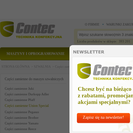
O FIRMIE
WARUNKI ZAKU
Liczba produktów w sklepie: 393 201
MASZYNY I OPROGRAMOWANIE
CZĘŚCI ZAMIENNE
STRONA GŁÓWNA >
SZWALNIA >
Części zamienne do maszyn szwalniczych >
Części zam
tape clipper us
Części zamienne do maszyn szwalniczych
Chcesz być na bieżąco
Części zamienne Juki
Części zamienne Durkopp Adler
z rabatami, promocja
Części zamienne Pfaff
akcjami specjalnymi?
Części zamienne Union Special
Części zamienne Pegasus
Zapisz się na newsletter!
Części zamienne Brother
Części zamienne Yamato
Części zamienne Reece